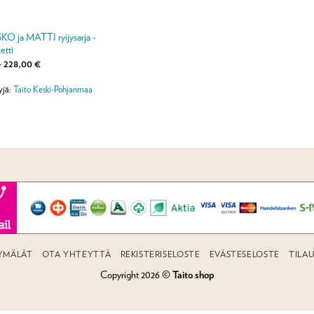
KO ja MATTI ryijysarja -
etti
Hintaluokka:
–
228,00
€
78,00 €
-
yjä:
Taito Keski-Pohjanmaa
228,00 €
YMÄLÄT
OTA YHTEYTTÄ
REKISTERISELOSTE
EVÄSTESELOSTE
TILA
Copyright 2026 ©
Taito shop