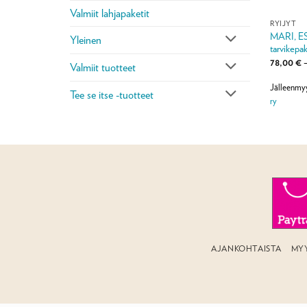
Valmiit lahjapaketit
RYIJYT
MARI, ES
Yleinen
tarvikepak
78,00
€
Valmiit tuotteet
Jälleenmy
Tee se itse -tuotteet
ry
AJANKOHTAISTA
MY