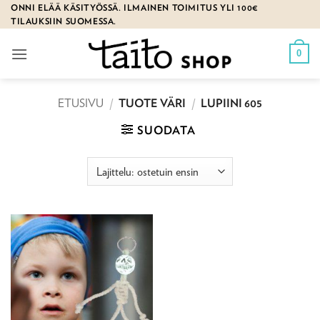
Skip
ONNI ELÄÄ KÄSITYÖSSÄ. ILMAINEN TOIMITUS YLI 100€
TILAUKSIIN SUOMESSA.
to
content
0
ETUSIVU
/
TUOTE VÄRI
/
LUPIINI 605
SUODATA