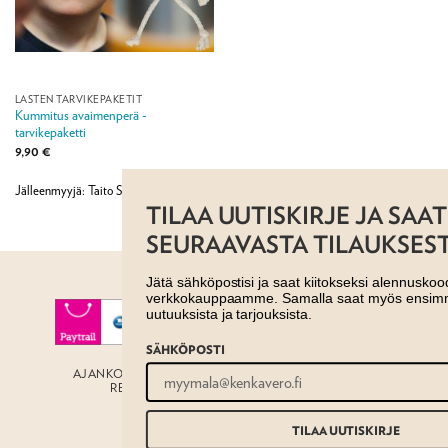
LASTEN TARVIKEPAKETIT
Kummitus avaimenperä -
tarvikepaketti
9,90
€
Jälleenmyyjä: Taito Shop
TILAA UUTISKIRJE JA SAAT -10%
SEURAAVASTA TILAUKSESTASI!
Jätä sähköpostisi ja saat kiitokseksi alennuskoodin
verkkokauppaamme. Samalla saat myös ensimmäisenä tiedon
uutuuksista ja tarjouksista.
SÄHKÖPOSTI
AJANKOHTAISTA
MYYMÄLÄT
OTA YHTEYTTÄ
REKISTERISELOSTE
EVÄSTESELOSTE
TILAUS- JA TOIMITUSEHDOT
Copyright 2026 ©
Taito shop
TILAA UUTISKIRJE