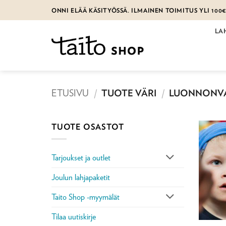
Skip
ONNI ELÄÄ KÄSITYÖSSÄ. ILMAINEN TOIMITUS YLI 100
to
content
LA
ETUSIVU
/
TUOTE VÄRI
/
LUONNONVA
TUOTE OSASTOT
Tarjoukset ja outlet
Joulun lahjapaketit
Taito Shop -myymälät
Tilaa uutiskirje