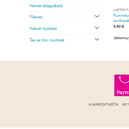
Valmiit lahjapaketit
LASTEN T
Kummitus
Yleinen
tarvikepak
9,90
€
Valmiit tuotteet
Jälleenmyy
Tee se itse -tuotteet
AJANKOHTAISTA
MY