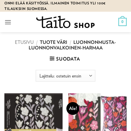
Skip
ONNI ELÄÄ KÄSITYÖSSÄ. ILMAINEN TOIMITUS YLI 100€
TILAUKSIIN SUOMESSA.
to
content
0
ETUSIVU
/
TUOTE VÄRI
/
LUONNONMUSTA-
LUONNONVALKOINEN-HARMAA
SUODATA
Ale!