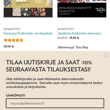
KANAVATYÖT
KANAVATYÖT
Kanavatyö Kukkaniitty -tarvikepaketti
Jämälanka Kukkaniitty-kanavatyö
Alkuperäinen
Nykyinen
24,90
€
19,90
€
hinta
hinta
oli:
on:
Arvostelu
39,50
€
24,90 €.
19,90 €.
Jälleenmyyjä: Taito Shop
tuotteesta:
5
/ 5
Jälleenmyyjä: Taito Shop
TILAA UUTISKIRJE JA SAAT -10%
SEURAAVASTA TILAUKSESTASI!
Jätä sähköpostisi ja saat kiitokseksi alennuskoodin
verkkokauppaamme. Samalla saat myös ensimmäisenä tiedon
uutuuksista ja tarjouksista.
SÄHKÖPOSTI
AJANKOHTAISTA
MYYMÄLÄT
OTA YHTEYTTÄ
REKISTERISELOSTE
EVÄSTESELOSTE
TILAUS- JA TOIMITUSEHDOT