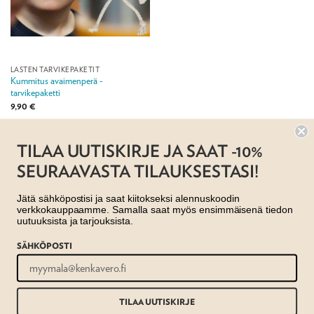
LASTEN TARVIKEPAKETIT
Kummitus avaimenperä -
tarvikepaketti
9,90
€
Jälleenmyyjä: Taito Shop
TILAA UUTISKIRJE JA SAAT -10%
SEURAAVASTA TILAUKSESTASI!
Jätä sähköpostisi ja saat kiitokseksi alennuskoodin
verkkokauppaamme. Samalla saat myös ensimmäisenä tiedon
uutuuksista ja tarjouksista.
SÄHKÖPOSTI
AJANKOHTAISTA
MYYMÄLÄT
OTA YHTEYTTÄ
REKISTERISELOSTE
EVÄSTESELOSTE
TILAUS- JA TOIMITUSEHDOT
Copyright 2026 ©
Taito shop
TILAA UUTISKIRJE