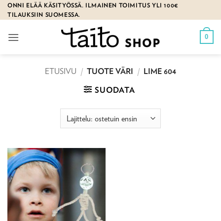
Skip
ONNI ELÄÄ KÄSITYÖSSÄ. ILMAINEN TOIMITUS YLI 100€
TILAUKSIIN SUOMESSA.
to
content
0
ETUSIVU
/
TUOTE VÄRI
/
LIME 604
SUODATA