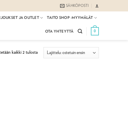
SÄHKÖPOSTI
RJOUKSET JA OUTLET
TAITO SHOP -MYYMÄLÄT
0
OTA YHTEYTTÄ
Suosituimmat
etään kaikki 2 tulosta
ensin