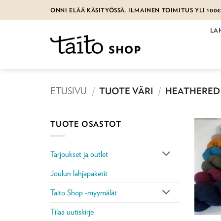
Skip
ONNI ELÄÄ KÄSITYÖSSÄ. ILMAINEN TOIMITUS YLI 100
to
content
LA
ETUSIVU
/
TUOTE VÄRI
/
HEATHERED
TUOTE OSASTOT
Tarjoukset ja outlet
Joulun lahjapaketit
Taito Shop -myymälät
Tilaa uutiskirje