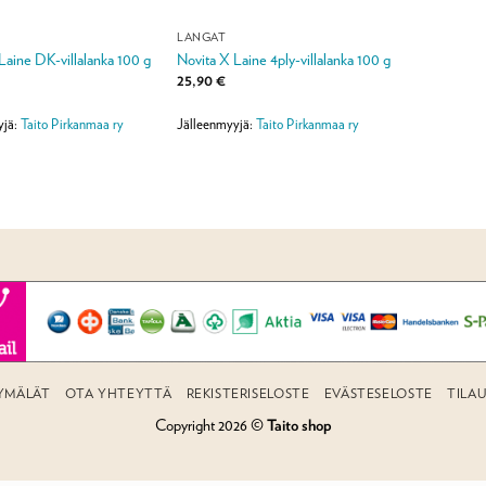
LANGAT
Laine DK-villalanka 100 g
Novita X Laine 4ply-villalanka 100 g
25,90
€
yjä:
Taito Pirkanmaa ry
Jälleenmyyjä:
Taito Pirkanmaa ry
YMÄLÄT
OTA YHTEYTTÄ
REKISTERISELOSTE
EVÄSTESELOSTE
TILA
Copyright 2026 ©
Taito shop