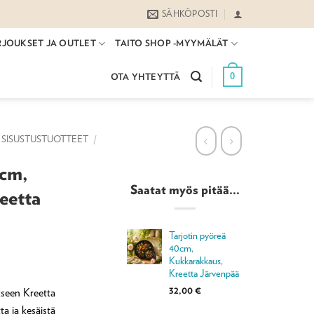
SÄHKÖPOSTI
RJOUKSET JA OUTLET
TAITO SHOP -MYYMÄLÄT
0
OTA YHTEYTTÄ
SISUSTUSTUOTTEET
/
4cm,
Saatat myös pitää...
eetta
Tarjotin pyöreä
40cm,
Kukkarakkaus,
Kreetta Järvenpää
32,00
€
kseen Kreetta
a ja kesäistä