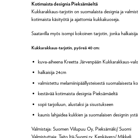
Kotimaista designia Pieksämäeltä
Kukkarakkaus-tarjotin on suomalaista designia ja valmiste
kotimaista käsityötä ja ajattomia kukkakuoseja.
Saatavilla myös isompi kokoinen tarjotin, jonka halkaisi
Kukkarakkaus-tarjotin, pyöreä 40 cm:
kuva-aiheena Kreetta Järvenpään Kukkarakkaus-val
halkaisija 24cm
valmistettu melamiinipäällysteisestä suomalaisesta ko
kestävää kotimaista designia Pieksämäeltä
sopii tarjoiluun, alustaksi ja sisustukseen
kaunis lahjaidea kukkien ja suomalaisen designin ystä
Valmistaja: Suomen Viilupuu Oy, Pieksämäki/ Suomi
Valmistuttaja: Taito Itä-Suomi ry, Kenkävero/ Mikkeli