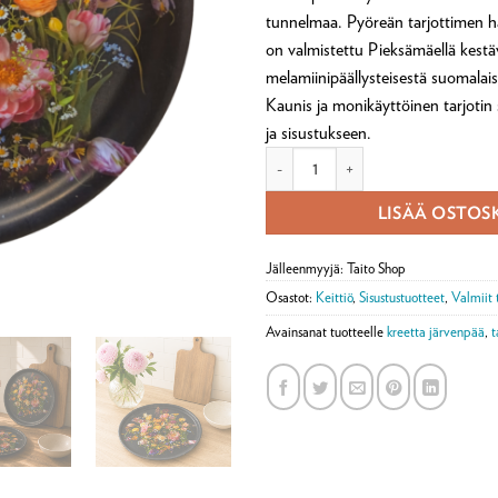
tunnelmaa. Pyöreän tarjottimen ha
on valmistettu Pieksämäellä kestä
melamiinipäällysteisestä suomalais
Kaunis ja monikäyttöinen tarjotin s
ja sisustukseen.
Tarjotin pyöreä 24cm, Kukkarakkau
LISÄÄ OSTOS
Jälleenmyyjä: Taito Shop
Osastot:
Keittiö
,
Sisustustuotteet
,
Valmiit 
Avainsanat tuotteelle
kreetta järvenpää
,
t