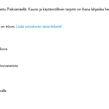
ttu Pieksämäellä. Kaunis ja käytännöllinen tarjotin on ihana lahjaidea henk
ja on 40cm.
Lisää ostoskoriisi tästä linkistä!
okuva
ivuvanerista
välle