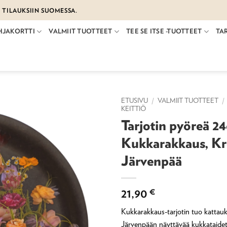
€ TILAUKSIIN SUOMESSA.
HJAKORTTI
VALMIIT TUOTTEET
TEE SE ITSE -TUOTTEET
TA
ETUSIVU
/
VALMIIT TUOTTEET
/
KEITTIÖ
Tarjotin pyöreä 2
Kukkarakkaus, Kr
Järvenpää
21,90
€
Kukkarakkaus-tarjotin tuo kattau
Järvenpään näyttävää kukkataidett