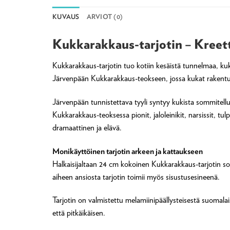
KUVAUS
ARVIOT (0)
Kukkarakkaus-tarjotin – Kreet
Kukkarakkaus-tarjotin tuo kotiin kesäistä tunnelmaa, kukk
Järvenpään Kukkarakkaus-teokseen, jossa kukat rakentuva
Järvenpään tunnistettava tyyli syntyy kukista sommitell
Kukkarakkaus-teoksessa pionit, jaloleinikit, narsissit, 
dramaattinen ja elävä.
Monikäyttöinen tarjotin arkeen ja kattaukseen
Halkaisijaltaan 24 cm kokoinen Kukkarakkaus-tarjotin sopi
aiheen ansiosta tarjotin toimii myös sisustusesineenä.
Tarjotin on valmistettu melamiinipäällysteisestä suomala
että pitkäikäisen.