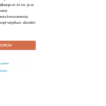
lkaisija on 24 cm, ja se
västä
esta koivuvanerista.
opii tarjoiluun, alustaksi
s, Kreetta Järvenpää määrä
KORIIN
tuotteet
arjotin