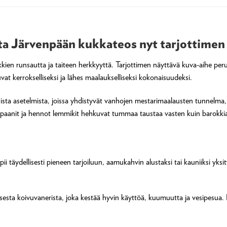
ta Järvenpään kukkateos nyt tarjottimen
ien runsautta ja taiteen herkkyyttä. Tarjottimen näyttävä kuva-aihe perust
t kerrokselliseksi ja lähes maalaukselliseksi kokonaisuudeksi.
uista asetelmista, joissa yhdistyvät vanhojen mestarimaalausten tunnelm
tulppaanit ja hennot lemmikit hehkuvat tummaa taustaa vasten kuin barokk
i täydellisesti pieneen tarjoiluun, aamukahvin alustaksi tai kauniiksi yks
isesta koivuvanerista, joka kestää hyvin käyttöä, kuumuutta ja vesipesua.