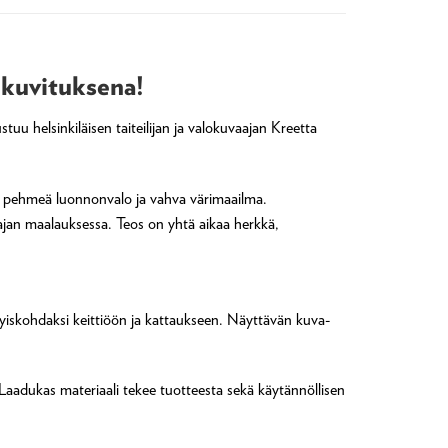
 kuvituksena!
uu helsinkiläisen taiteilijan ja valokuvaajan Kreetta
a, pehmeä luonnonvalo ja vahva värimaailma.
iajan maalauksessa. Teos on yhtä aikaa herkkä,
ityiskohdaksi keittiöön ja kattaukseen. Näyttävän kuva-
 Laadukas materiaali tekee tuotteesta sekä käytännöllisen