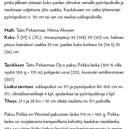
jonka jälkeen otetaan koko paidan silmukat samalle pyöröpuikolle ja
neulotaan suljettuna ylös saakka. Kaulukseen voi valita lyhemmän
pyöröpuikon n. 50 cm tai sen voi neuloa sukkapuikoilla.
Malli:
Taito Pirkanmaa, Minna Ahonen
Koko:
S (M) L (XL), rinnanympärys 92 (108) 115 (121) cm, helman
pituus kainaloon saakka 35 cm, paidan koko korkeus 54 (54,5) 55
(56) cm
Tarvikkeet
: Taito Pirkanmaa Oy:n paksu Pirkka-lanka (100 % villa,
vyyhti 100 g = 170 m) pohjaväri usva (212), kuvioväri antiikinsininen
(307)
Lisäksi tarvitset
: sukkapuikot no 3½ ja pyöröpuikot 80–100 cm no
3½, silmukkamerkkejä 4 kpl, apulankaa tai pyöröpuikkoja 2 kpl
Tiheys
: 21 s ja 28 krs = 10 cm sileää neuletta no 3½ puikoilla.
Paksu Pirkka on Worsted paksuinen lanka 170 m = 100 g. Pirkka-
lanka on norjalaisesta kampavillasta kehrätty laadukas neulelanka,
joka saa värien lisäksi kehuja hyvästä neulomistuntumasta ja ennen