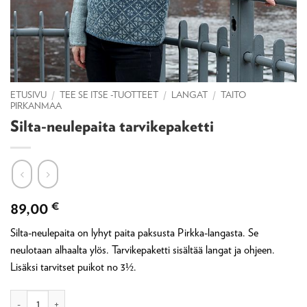
ETUSIVU
/
TEE SE ITSE -TUOTTEET
/
LANGAT
/
TAITO
PIRKANMAA
Silta-neulepaita tarvikepaketti
89,00
€
Silta-neulepaita on lyhyt paita paksusta Pirkka-langasta. Se
neulotaan alhaalta ylös. Tarvikepaketti sisältää langat ja ohjeen.
Lisäksi tarvitset puikot no 3½.
Silta-neulepaita tarvikepaketti määrä