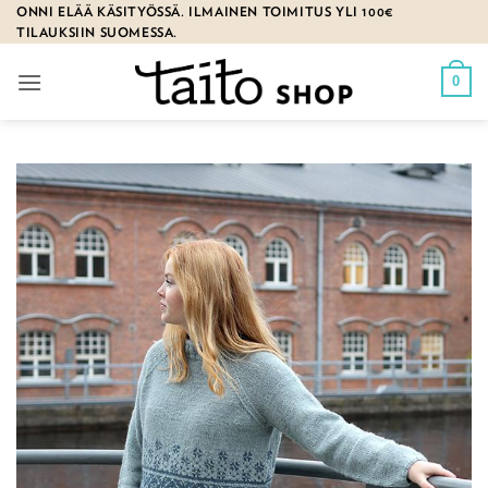
Skip
ONNI ELÄÄ KÄSITYÖSSÄ. ILMAINEN TOIMITUS YLI 100€
TILAUKSIIN SUOMESSA.
to
content
0