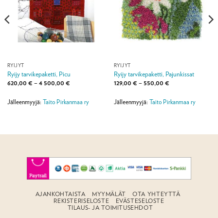
RYIJYT
RYIJYT
Ryijy tarvikepaketti, Picu
Ryijy tarvikepaketti, Pajunkissat
Hintaluokka:
Hintaluokka:
620,00
€
–
4 500,00
€
129,00
€
–
550,00
€
620,00 €
129,00 €
-
-
4
550,00 €
Jälleenmyyjä:
Taito Pirkanmaa ry
Jälleenmyyjä:
Taito Pirkanmaa ry
500,00 €
AJANKOHTAISTA
MYYMÄLÄT
OTA YHTEYTTÄ
REKISTERISELOSTE
EVÄSTESELOSTE
TILAUS- JA TOIMITUSEHDOT