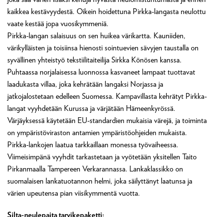
kaikkea kestävyydestä. Oikein hoidettuna Pirkka-langasta neulottu
vaate kestää jopa vuosikymmeniä.
Pirkka-langan salaisuus on sen huikea värikartta. Kauniiden,
värikylläisten ja toisiinsa hienosti sointuevien sävyjen taustalla on
syvällinen yhteistyö tekstiilitaiteilija Sirkka Könösen kanssa.
Puhtaassa norjalaisessa luonnossa kasvaneet lampaat tuottavat
laadukasta villaa, joka kehrätään langaksi Norjassa ja
jatkojalostetaan edelleen Suomessa. Kampavillasta kehrätyt Pirkka-
langat vyyhdetään Kurussa ja värjätään Hämeenkyrössä.
Värjäyksessä käytetään EU-standardien mukaisia värejä, ja toiminta
on ympäristöviraston antamien ympäristöohjeiden mukaista.
Pirkka-lankojen laatua tarkkaillaan monessa työvaiheessa.
Viimeisimpänä vyyhdit tarkastetaan ja vyötetään yksitellen Taito
Pirkanmaalla Tampereen Verkarannassa. Lankaklassikko on
suomalaisen lankatuotannon helmi, joka säilyttänyt laatunsa ja
värien upeutensa pian viisikymmentä vuotta.
Silta-neulepaita tarvikepaketti: