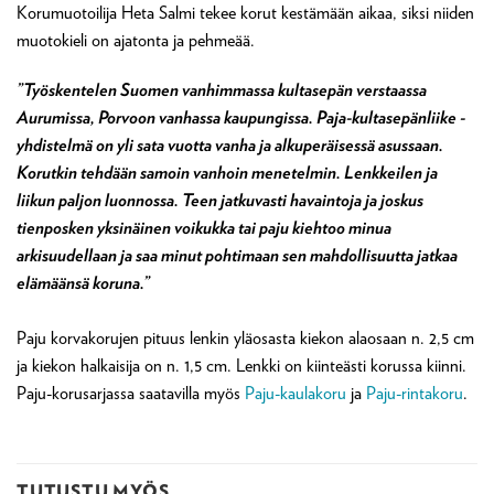
Korumuotoilija Heta Salmi tekee korut kestämään aikaa, siksi niiden
muotokieli on ajatonta ja pehmeää.
”Työskentelen Suomen vanhimmassa kultasepän verstaassa
Aurumissa, Porvoon vanhassa kaupungissa. Paja-kultasepänliike -
yhdistelmä on yli sata vuotta vanha ja alkuperäisessä asussaan.
Korutkin tehdään samoin vanhoin menetelmin. Lenkkeilen ja
liikun paljon luonnossa. Teen jatkuvasti havaintoja ja joskus
tienposken yksinäinen voikukka tai paju kiehtoo minua
arkisuudellaan ja saa minut pohtimaan sen mahdollisuutta jatkaa
elämäänsä koruna.”
Paju korvakorujen pituus lenkin yläosasta kiekon alaosaan n. 2,5 cm
ja kiekon halkaisija on n. 1,5 cm. Lenkki on kiinteästi korussa kiinni.
Paju-korusarjassa saatavilla myös
Paju-kaulakoru
ja
Paju-rintakoru
.
TUTUSTU MYÖS