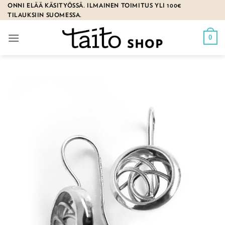
Skip
ONNI ELÄÄ KÄSITYÖSSÄ. ILMAINEN TOIMITUS YLI 100€
TILAUKSIIN SUOMESSA.
to
content
0