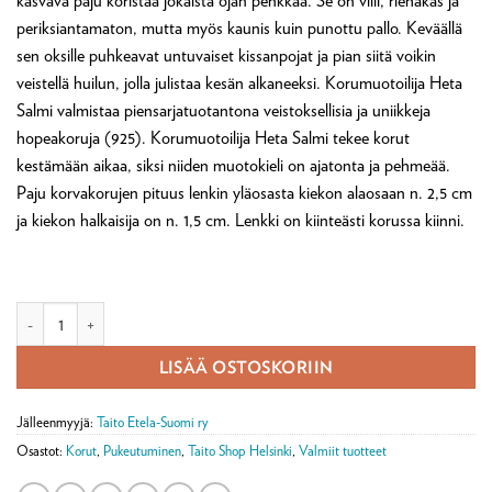
kasvava paju koristaa jokaista ojan penkkaa. Se on villi, riehakas ja
periksiantamaton, mutta myös kaunis kuin punottu pallo. Keväällä
sen oksille puhkeavat untuvaiset kissanpojat ja pian siitä voikin
veistellä huilun, jolla julistaa kesän alkaneeksi. Korumuotoilija Heta
Salmi valmistaa piensarjatuotantona veistoksellisia ja uniikkeja
hopeakoruja (925). Korumuotoilija Heta Salmi tekee korut
kestämään aikaa, siksi niiden muotokieli on ajatonta ja pehmeää.
Paju korvakorujen pituus lenkin yläosasta kiekon alaosaan n. 2,5 cm
ja kiekon halkaisija on n. 1,5 cm. Lenkki on kiinteästi korussa kiinni.
Paju korvakorut määrä
LISÄÄ OSTOSKORIIN
Jälleenmyyjä:
Taito Etela-Suomi ry
Osastot:
Korut
,
Pukeutuminen
,
Taito Shop Helsinki
,
Valmiit tuotteet