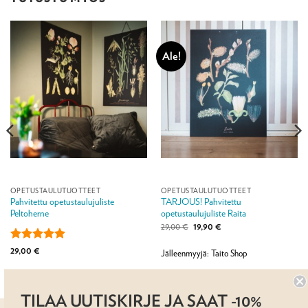
Ale!
OPETUSTAULUTUOTTEET
OPETUSTAULUTUOTTEET
Pahvitettu opetustaulujuliste
TARJOUS! Pahvitettu
Peltoherne
opetustaulujuliste Raita
Alkuperäinen
Nykyinen
29,00
€
19,90
€
hinta
hinta
oli:
on:
Arvostelu
29,00
€
29,00 €.
19,90 €.
Jälleenmyyjä: Taito Shop
tuotteesta:
5
/ 5
Jälleenmyyjä: Taito Shop
TILAA UUTISKIRJE JA SAAT -10%