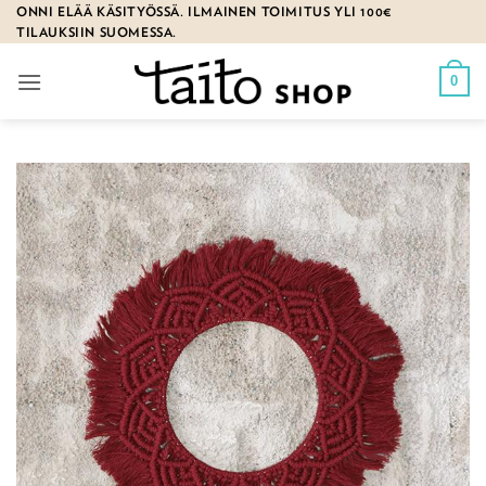
Skip
ONNI ELÄÄ KÄSITYÖSSÄ. ILMAINEN TOIMITUS YLI 100€
TILAUKSIIN SUOMESSA.
to
content
0