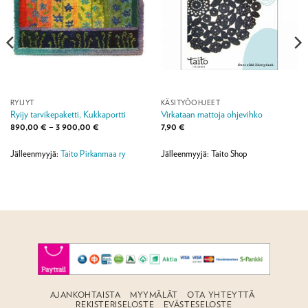
RYIJYT
KÄSITYÖOHJEET
Ryijy tarvikepaketti, Kukkaportti
Virkataan mattoja ohjevihko
Hintaluokka:
890,00
€
–
3 900,00
€
7,90
€
890,00 €
-
3
Jälleenmyyjä:
Taito Pirkanmaa ry
Jälleenmyyjä: Taito Shop
900,00 €
AJANKOHTAISTA
MYYMÄLÄT
OTA YHTEYTTÄ
REKISTERISELOSTE
EVÄSTESELOSTE