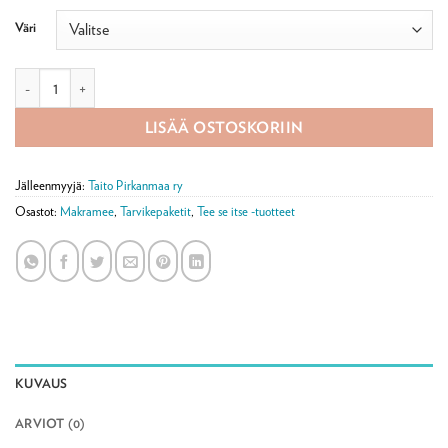
Väri
Mimosa-makrameekranssi tarvikepaketti määrä
LISÄÄ OSTOSKORIIN
Jälleenmyyjä:
Taito Pirkanmaa ry
Osastot:
Makramee
,
Tarvikepaketit
,
Tee se itse -tuotteet
KUVAUS
ARVIOT (0)