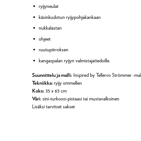
ryijyneulat
käsinkudotun ryijypohjakankaan
nukkalastan
ohjeet
ruutupiirroksen
kangaspalan ryijyn valmistajatiedoille.
Suunnittelu ja malli:
Inspired by Tellervo Strömmer -mal
Tekniikka:
ryijy ommellen
Koko:
35 x 65 cm
Väri:
sini-turkoosi-pistaasi tai mustavalkoinen
Lisäksi tarvitset sakset