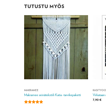
TUTUSTU MYÖS
MAKRAMEE
KÄSITYÖO
sa
Makramee seinätekstiili Katia -tarvikepaketti
Virkataan 
:
7,90
€