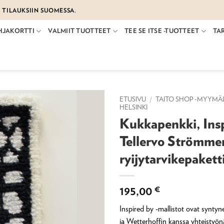
€ TILAUKSIIN SUOMESSA.
HJAKORTTI
VALMIIT TUOTTEET
TEE SE ITSE -TUOTTEET
TA
ETUSIVU
/
TAITO SHOP -MYYMÄ
HELSINKI
Kukkapenkki, Ins
Tellervo Strömme
ryijytarvikepaket
195,00
€
Inspired by -mallistot ovat synty
ja Wetterhoffin kanssa yhteistyö