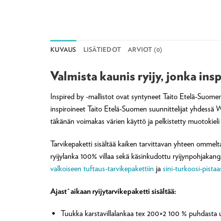
KUVAUS
LISÄTIEDOT
ARVIOT (0)
Valmista kaunis ryijy, jonka in
Inspired by -mallistot ovat syntyneet Taito Etelä-Suome
inspiroineet Taito Etelä-Suomen suunnittelijat yhdessä
täkänän voimakas värien käyttö ja pelkistetty muotokieli 
Tarvikepaketti sisältää kaiken tarvittavan yhteen ommelta
ryijylanka 100% villaa sekä käsinkudottu ryijynpohjakang
valkoiseen tuftaus-tarvikepakettiin
ja
sini-turkoosi-pistaa
Ajast´aikaan ryijytarvikepaketti sisältää:
Tuukka karstavillalankaa tex 200×2 100 % puhdasta u