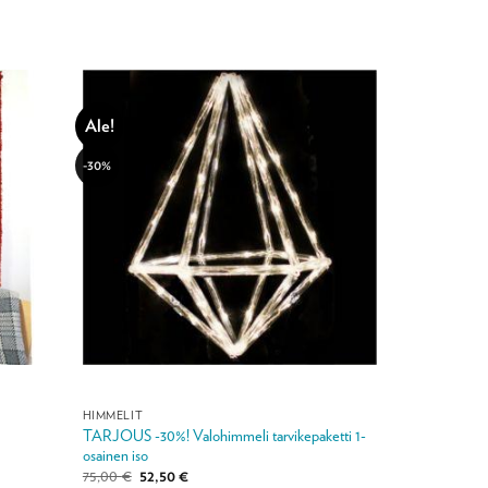
Ale!
-30%
HIMMELIT
TARJOUS -30%! Valohimmeli tarvikepaketti 1-
osainen iso
Alkuperäinen
Nykyinen
75,00
€
52,50
€