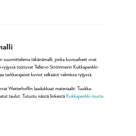
alli
n suunnittelema täkänämalli, jonka kuvioaiheet ovat
-ryijyssä toistuvat Tellervo Strömmerin Kukkapenkki-
tarkkarajaiset kuviot selkeästi valmiissa ryijyssä.
a ovat Wetterhoffin laadukkaat materiaalit: Tuukka-
tut taulut. Tutustu näistä linkeistä
Kukkapenkki musta-