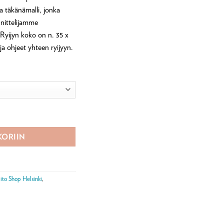
 täkänämalli, jonka
nnittelijamme
Ryijyn koko on n. 35 x
 ja ohjeet yhteen ryijyyn.
Strömmer ryijytarvikepaketti ommellen määrä
KORIIN
ito Shop Helsinki
,