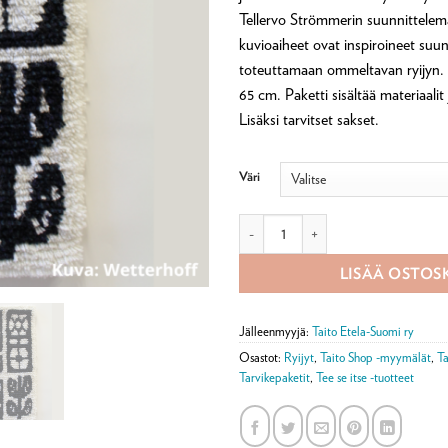
Tellervo Strömmerin suunnittelema
kuvioaiheet ovat inspiroineet suu
toteuttamaan ommeltavan ryijyn. 
65 cm. Paketti sisältää materiaalit
Lisäksi tarvitset sakset.
Väri
Kukkapenkki, Inspired by Tellervo 
LISÄÄ OSTOS
Jälleenmyyjä:
Taito Etela-Suomi ry
Osastot:
Ryijyt
,
Taito Shop -myymälät
,
Ta
Tarvikepaketit
,
Tee se itse -tuotteet