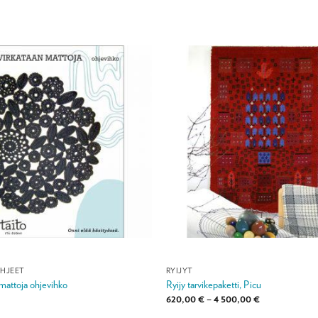
HJEET
RYIJYT
mattoja ohjevihko
Ryijy tarvikepaketti, Picu
Hintaluokka:
620,00
€
–
4 500,00
€
620,00 €
-