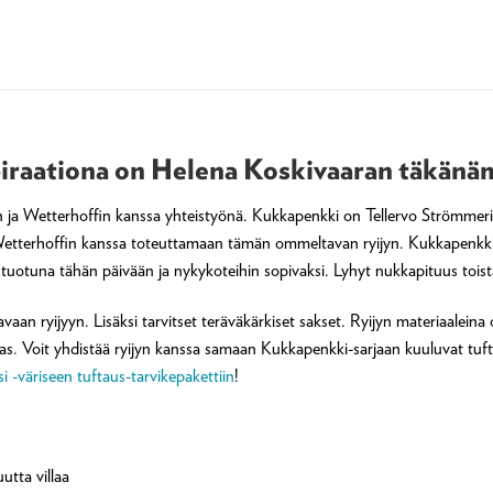
spiraationa on Helena Koskivaaran täkänäm
n ja Wetterhoffin kanssa yhteistyönä. Kukkapenkki on Tellervo Strömmeri
 Wetterhoffin kanssa toteuttamaan tämän ommeltavan ryijyn. Kukkapenkki
tuotuna tähän päivään ja nykykoteihin sopivaksi. Lyhyt nukkapituus toistaa 
vaan ryijyyn. Lisäksi tarvitset teräväkärkiset sakset. Ryijyn materiaalein
as. Voit yhdistää ryijyn kanssa samaan Kukkapenkki-sarjaan kuuluvat tufta
si -väriseen tuftaus-tarvikepakettiin
!
utta villaa