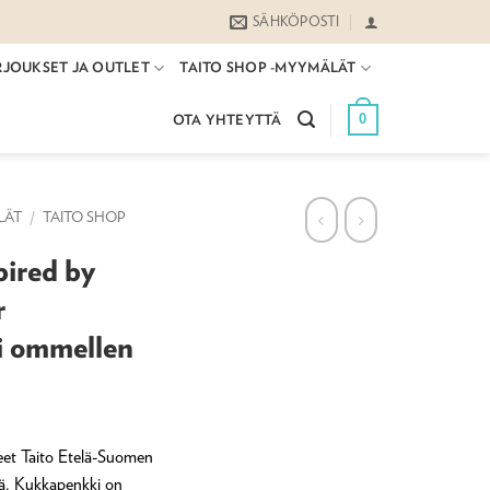
SÄHKÖPOSTI
RJOUKSET JA OUTLET
TAITO SHOP -MYYMÄLÄT
0
OTA YHTEYTTÄ
LÄT
/
TAITO SHOP
pired by
r
ti ommellen
neet Taito Etelä-Suomen
nä. Kukkapenkki on