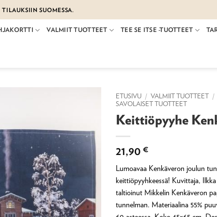
€ TILAUKSIIN SUOMESSA.
HJAKORTTI
VALMIIT TUOTTEET
TEE SE ITSE -TUOTTEET
TA
ETUSIVU
/
VALMIIT TUOTTEET
/
SAVOLAISET TUOTTEET
Keittiöpyyhe Ken
21,90
€
Lumoavaa Kenkäveron joulun tu
keittiöpyyhkeessä! Kuvittaja, Ilkk
taltioinut Mikkelin Kenkäveron pa
tunnelman. Materiaalina 55% puuvi
60 asteessa. Koko 45×65 cm. Desi