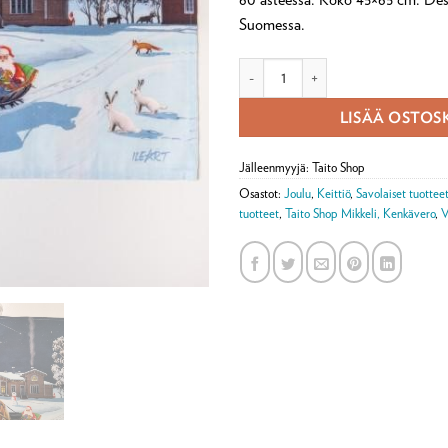
Suomessa.
Keittiöpyyhe Kenkäveron joulu mää
LISÄÄ OSTOS
Jälleenmyyjä: Taito Shop
Osastot:
Joulu
,
Keittiö
,
Savolaiset tuottee
tuotteet
,
Taito Shop Mikkeli, Kenkävero
,
V