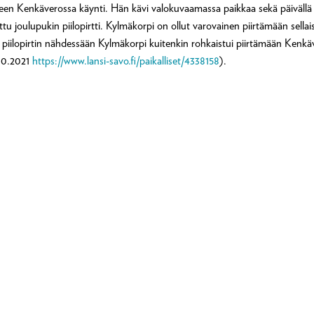
eleen Kenkäverossa käynti. Hän kävi valokuvaamassa paikkaa sekä päivällä et
 joulupukin piilopirtti. Kylmäkorpi on ollut varovainen piirtämään sellaisi
in piilopirtin nähdessään Kylmäkorpi kuitenkin rohkaistui piirtämään Kenkä
.10.2021
https://www.lansi-savo.fi/paikalliset/4338158
).