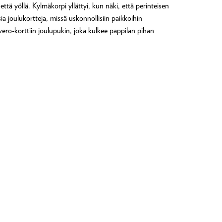
tä yöllä. Kylmäkorpi yllättyi, kun näki, että perinteisen
a joulukortteja, missä uskonnollisiin paikkoihin
vero-korttiin joulupukin, joka kulkee pappilan pihan