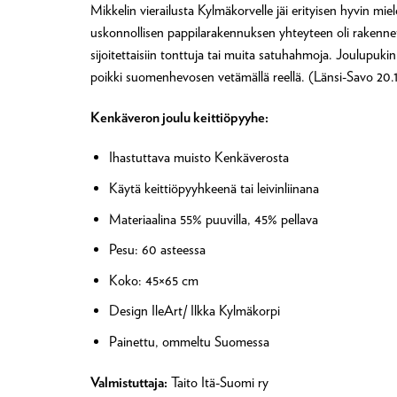
Mikkelin vierailusta Kylmäkorvelle jäi erityisen hyvin mi
uskonnollisen pappilarakennuksen yhteyteen oli rakennettu
sijoitettaisiin tonttuja tai muita satuhahmoja. Joulupuk
poikki suomenhevosen vetämällä reellä. (Länsi-Savo 20
Kenkäveron joulu keittiöpyyhe:
Ihastuttava muisto Kenkäverosta
Käytä keittiöpyyhkeenä tai leivinliinana
Materiaalina 55% puuvilla, 45% pellava
Pesu: 60 asteessa
Koko: 45×65 cm
Design IleArt/ Ilkka Kylmäkorpi
Painettu, ommeltu Suomessa
Valmistuttaja:
Taito Itä-Suomi ry