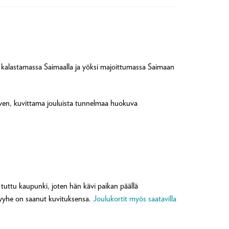
a, kalastamassa Saimaalla ja yöksi majoittumassa Saimaan
rven, kuvittama jouluista tunnelmaa huokuva
an tuttu kaupunki, joten hän kävi paikan päällä
öpyyhe on saanut kuvituksensa.
Joulukortit myös saatavilla