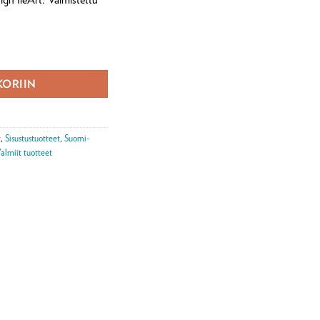
rä
KORIIN
t
,
Sisustustuotteet
,
Suomi-
almiit tuotteet