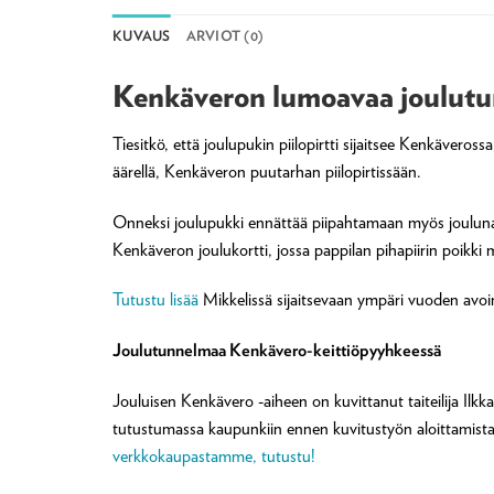
KUVAUS
ARVIOT (0)
Kenkäveron lumoavaa joulutu
Tiesitkö, että joulupukin piilopirtti sijaitsee Kenkäver
äärellä, Kenkäveron puutarhan piilopirtissään.
Onneksi joulupukki ennättää piipahtamaan myös joulunaik
Kenkäveron joulukortti, jossa pappilan pihapiirin poikki
Tutustu lisää
Mikkelissä sijaitsevaan ympäri vuoden avo
Joulutunnelmaa Kenkävero-keittiöpyyhkeessä
Jouluisen Kenkävero -aiheen on kuvittanut taiteilija Ilkka 
tutustumassa kaupunkiin ennen kuvitustyön aloittamista.
verkkokaupastamme, tutustu!