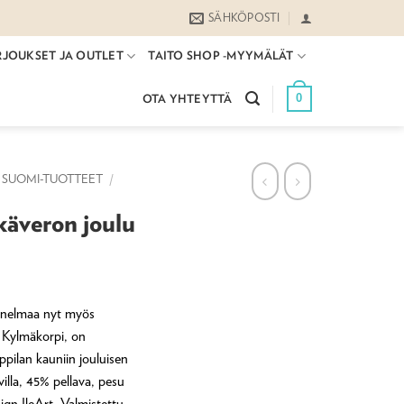
SÄHKÖPOSTI
RJOUKSET JA OUTLET
TAITO SHOP -MYYMÄLÄT
0
OTA YHTEYTTÄ
SUOMI-TUOTTEET
/
käveron joulu
nnelmaa nyt myös
a Kylmäkorpi, on
ppilan kauniin jouluisen
lla, 45% pellava, pesu
gn IleArt. Valmistettu