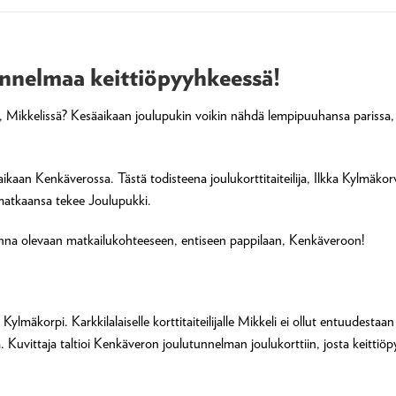
nnelmaa keittiöpyyhkeessä!
ossa, Mikkelissä? Kesäaikaan joulupukin voikin nähdä lempipuuhansa pariss
aan Kenkäverossa. Tästä todisteena joulukorttitaiteilija, Ilkka Kylmäko
 matkaansa tekee Joulupukki.
inna olevaan matkailukohteeseen, entiseen pappilaan, Kenkäveroon!
Kylmäkorpi. Karkkilalaiselle korttitaiteilijalle Mikkeli ei ollut entuudesta
 Kuvittaja taltioi Kenkäveron joulutunnelman joulukorttiin, josta keitti