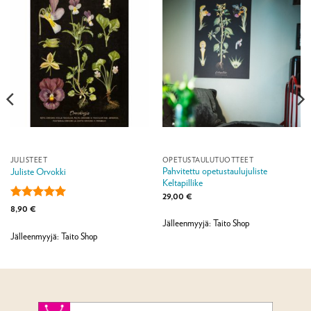
JULISTEET
OPETUSTAULUTUOTTEET
Pahvitettu opetustaulujuliste
Juliste Orvokki
Keltapillike
29,00
€
Arvostelu
8,90
€
tuotteesta:
5
Jälleenmyyjä: Taito Shop
/ 5
Jälleenmyyjä: Taito Shop