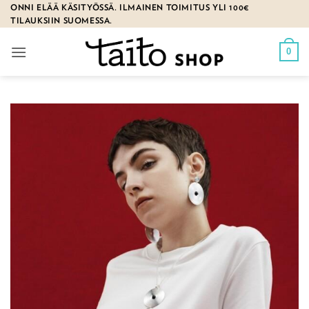
Skip
ONNI ELÄÄ KÄSITYÖSSÄ. ILMAINEN TOIMITUS YLI 100€
TILAUKSIIN SUOMESSA.
to
content
0