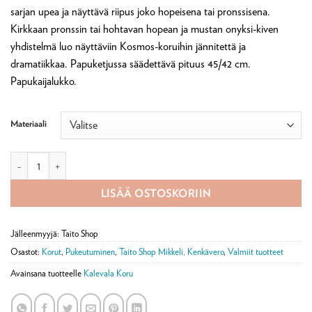
-
sarjan upea ja näyttävä riipus joko hopeisena tai pronssisena.
285,00 €
Kirkkaan pronssin tai hohtavan hopean ja mustan onyksi-kiven
yhdistelmä luo näyttäviin Kosmos-koruihin jännitettä ja
dramatiikkaa. Papuketjussa säädettävä pituus 45/42 cm.
Papukaijalukko.
Materiaali
Kalevala Korun Kosmos-riipus määrä
LISÄÄ OSTOSKORIIN
Jälleenmyyjä: Taito Shop
Osastot:
Korut
,
Pukeutuminen
,
Taito Shop Mikkeli, Kenkävero
,
Valmiit tuotteet
Avainsana tuotteelle
Kalevala Koru