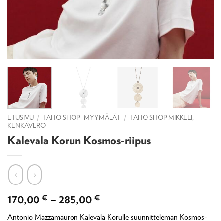
ETUSIVU
/
TAITO SHOP -MYYMÄLÄT
/
TAITO SHOP MIKKELI,
KENKÄVERO
Kalevala Korun Kosmos-riipus
Hintaluokka:
170,00
€
–
285,00
€
170,00 €
Antonio Mazzamauron Kalevala Korulle suunnitteleman Kosmos-