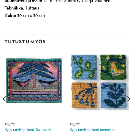
Suunnittelu ja malli:
Taito Etelä-Suomi ry / Tarja Valtonen
Tekniikka:
Tuftaus
Koko:
30 cm x 30 cm
TUTUSTU MYÖS
RYIJYT
RYIJYT
Ryijy tarvikepaketti, Sakaselän
Ryijy tarvikepaketti ommellen,