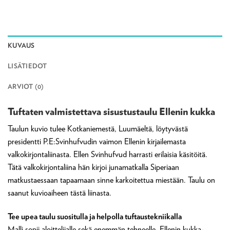
KUVAUS
LISÄTIEDOT
ARVIOT (0)
Tuftaten valmistettava sisustustaulu Ellenin kukka
Taulun kuvio tulee Kotkaniemestä, Luumäeltä, löytyvästä
presidentti P.E:Svinhufvudin vaimon Ellenin kirjailemasta
valkokirjontaliinasta. Ellen Svinhufvud harrasti erilaisia käsitöitä.
Tätä valkokirjontaliina hän kirjoi junamatkalla Siperiaan
matkustaessaan tapaamaan sinne karkoitettua miestään. Taulu on
saanut kuvioaiheen tästä liinasta.
Tee upea taulu suositulla ja helpolla tuftaustekniikalla
Malli sopii aloittelijalle sekä enemmän tehneelle. Ellenin kukka-