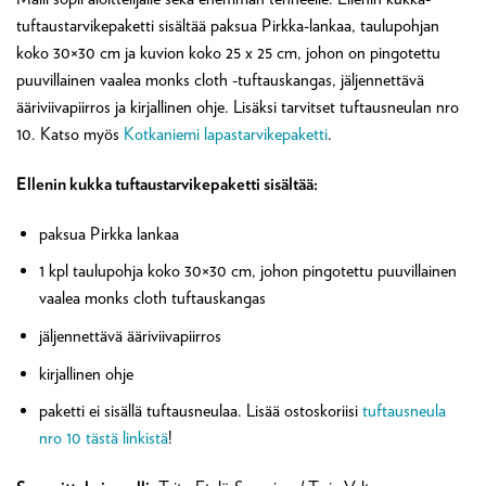
tuftaustarvikepaketti sisältää paksua Pirkka-lankaa, taulupohjan
koko 30×30 cm ja kuvion koko 25 x 25 cm, johon on pingotettu
puuvillainen vaalea monks cloth -tuftauskangas, jäljennettävä
ääriviivapiirros ja kirjallinen ohje. Lisäksi tarvitset tuftausneulan nro
10. Katso myös
Kotkaniemi lapastarvikepaketti
.
Ellenin kukka tuftaustarvikepaketti sisältää:
paksua Pirkka lankaa
1 kpl taulupohja koko 30×30 cm, johon pingotettu puuvillainen
vaalea monks cloth tuftauskangas
jäljennettävä ääriviivapiirros
kirjallinen ohje
paketti ei sisällä tuftausneulaa. Lisää ostoskoriisi
tuftausneula
nro 10 tästä linkistä
!