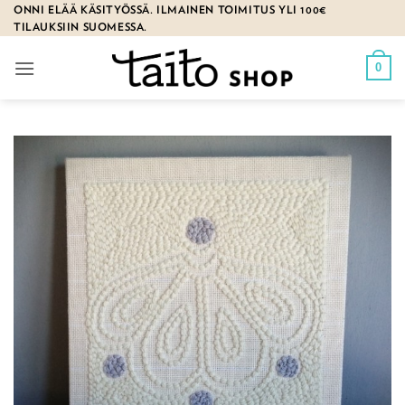
Skip
ONNI ELÄÄ KÄSITYÖSSÄ. ILMAINEN TOIMITUS YLI 100€
TILAUKSIIN SUOMESSA.
to
content
0