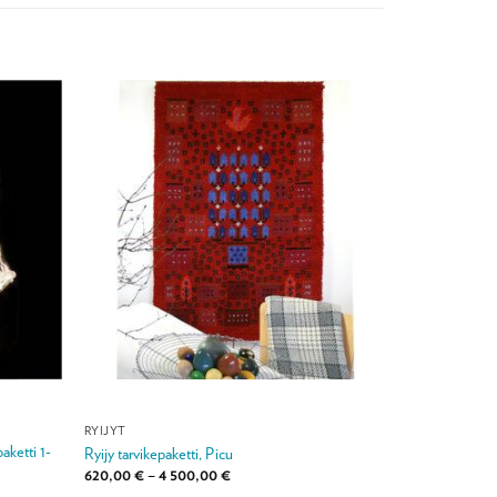
RYIJYT
ketti 1-
Ryijy tarvikepaketti, Picu
Hintaluokka:
620,00
€
–
4 500,00
€
620,00 €