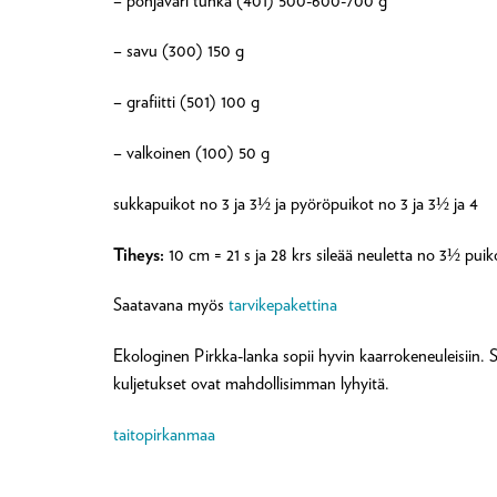
– pohjaväri tuhka (401) 500-600-700 g
– savu (300) 150 g
– grafiitti (501) 100 g
– valkoinen (100) 50 g
sukkapuikot no 3 ja 3½ ja pyöröpuikot no 3 ja 3½ ja 4
Tiheys:
10 cm = 21 s ja 28 krs sileää neuletta no 3½ puiko
Saatavana myös
tarvikepakettina
Ekologinen Pirkka-lanka sopii hyvin kaarrokeneuleisiin. S
kuljetukset ovat mahdollisimman lyhyitä.
taitopirkanmaa