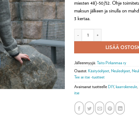
miesten 48)-50/52. Ohje toimitet
maksun jälkeen ja sinulla on mahdol
3 kertaa.
Digiohje Hiili kaarrokeneule (ladat
LISÄÄ OSTOS
Jälleenmyyjä:
Taito Pirkanmaa ry
Osastot:
Käsityöohjeet
,
Neuleohjeet
,
Neul
Tee se itse -tuotteet
Avainsanat tuotteelle
DIY
,
kaarrokeneule
,
itse