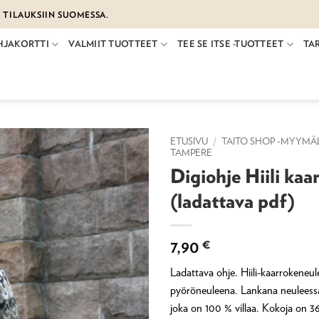
€ TILAUKSIIN SUOMESSA.
HJAKORTTI
VALMIIT TUOTTEET
TEE SE ITSE -TUOTTEET
TA
ETUSIVU
/
TAITO SHOP -MYYMÄ
TAMPERE
Digiohje Hiili kaa
(ladattava pdf)
7,90
€
Ladattava ohje. Hiili-kaarrokeneul
pyöröneuleena. Lankana neuleessa
joka on 100 % villaa. Kokoja on 3