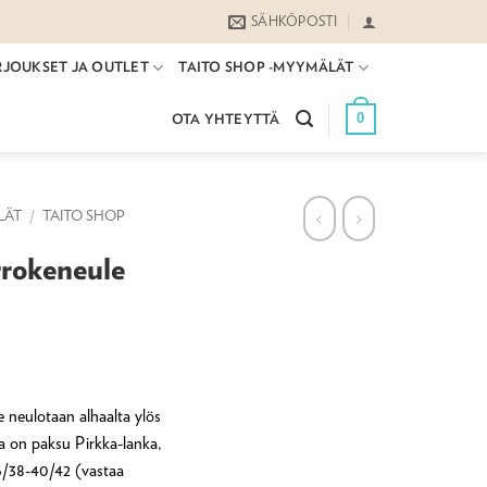
SÄHKÖPOSTI
RJOUKSET JA OUTLET
TAITO SHOP -MYYMÄLÄT
0
OTA YHTEYTTÄ
LÄT
/
TAITO SHOP
rrokeneule
e neulotaan alhaalta ylös
 on paksu Pirkka-lanka,
6/38-40/42 (vastaa