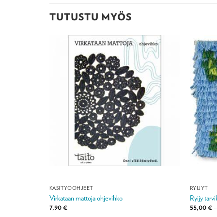
TUTUSTU MYÖS
KÄSITYÖOHJEET
RYIJYT
sa
Virkataan mattoja ohjevihko
Ryijy tarv
:
7,90
€
55,00
€
–