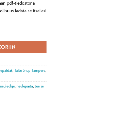
aan pdf-tiedostona
lisuus ladata se itsellesi
tava pdf) määrä
KORIIN
epaidat
,
Taito Shop Tampere
,
neuleohje
,
neulepaita
,
tee se