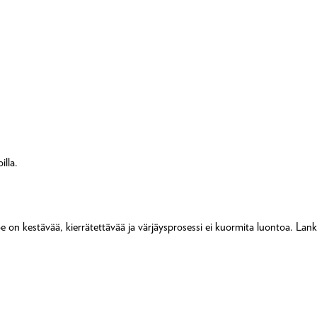
illa.
e on kestävää, kierrätettävää ja värjäysprosessi ei kuormita luontoa. Lanko