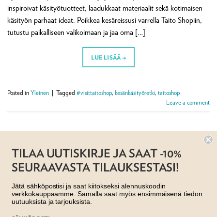
inspiroivat käsityötuotteet, laadukkaat materiaalit sekä kotimaisen
käsityön parhaat ideat. Poikkea kesäreissusi varrella Taito Shopiin,
tutustu paikalliseen valikoimaan ja jaa oma […]
LUE LISÄÄ
→
Posted in
Yleinen
|
Tagged
#visittaitoshop
,
kesänkäsityöretki
,
taitoshop
Leave a comment
TILAA UUTISKIRJE JA SAAT -10%
SEURAAVASTA TILAUKSESTASI!
Jätä sähköpostisi ja saat kiitokseksi alennuskoodin
verkkokauppaamme. Samalla saat myös ensimmäisenä tiedon
uutuuksista ja tarjouksista.