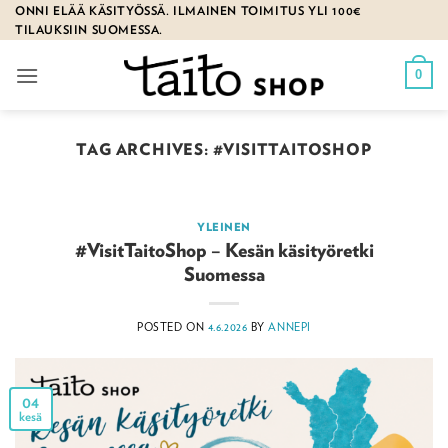
Skip
ONNI ELÄÄ KÄSITYÖSSÄ. ILMAINEN TOIMITUS YLI 100€
TILAUKSIIN SUOMESSA.
to
content
0
TAG ARCHIVES:
#VISITTAITOSHOP
YLEINEN
#VisitTaitoShop – Kesän käsityöretki
Suomessa
POSTED ON
4.6.2026
BY
ANNEPI
04
kesä