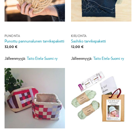
PUNONTA
KIRJONTA
Punottu pannunalunen tarvikepaketti
Sashiko tarvikepaketti
32,00
€
12,00
€
Jälleenmyyjä:
Taito Etela-Suomi ry
Jälleenmyyjä:
Taito Etela-Suomi ry