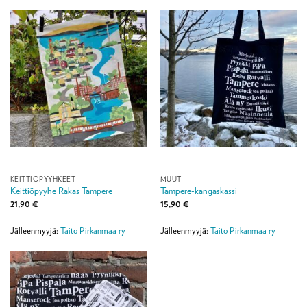
KEITTIÖPYYHKEET
MUUT
Keittiöpyyhe Rakas Tampere
Tampere-kangaskassi
21,90
€
15,90
€
Jälleenmyyjä:
Taito Pirkanmaa ry
Jälleenmyyjä:
Taito Pirkanmaa ry