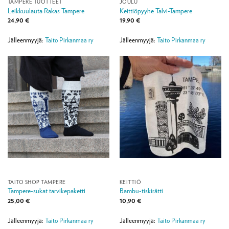
TAMPERE TUOTTEET
JOULU
Leikkuulauta Rakas Tampere
Keittiöpyyhe Talvi-Tampere
24,90
€
19,90
€
Jälleenmyyjä:
Taito Pirkanmaa ry
Jälleenmyyjä:
Taito Pirkanmaa ry
TAITO SHOP TAMPERE
KEITTIÖ
Tampere-sukat tarvikepaketti
Bambu-tiskirätti
25,00
€
10,90
€
Jälleenmyyjä:
Taito Pirkanmaa ry
Jälleenmyyjä:
Taito Pirkanmaa ry