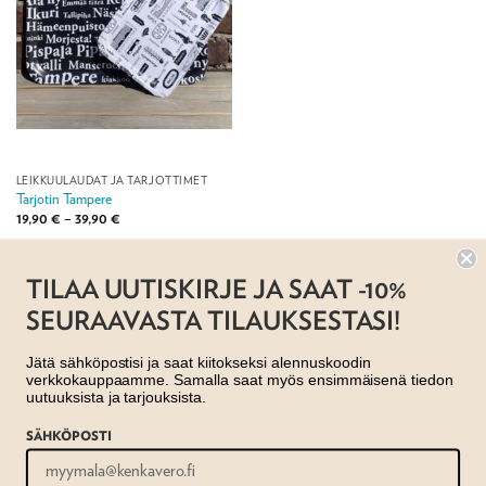
LEIKKUULAUDAT JA TARJOTTIMET
Tarjotin Tampere
Hintaluokka:
19,90
€
–
39,90
€
19,90 €
-
39,90 €
Jälleenmyyjä:
Taito Pirkanmaa ry
TILAA UUTISKIRJE JA SAAT -10%
SEURAAVASTA TILAUKSESTASI!
Jätä sähköpostisi ja saat kiitokseksi alennuskoodin
verkkokauppaamme. Samalla saat myös ensimmäisenä tiedon
uutuuksista ja tarjouksista.
SÄHKÖPOSTI
AJANKOHTAISTA
MYYMÄLÄT
OTA YHTEYTTÄ
REKISTERISELOSTE
EVÄSTESELOSTE