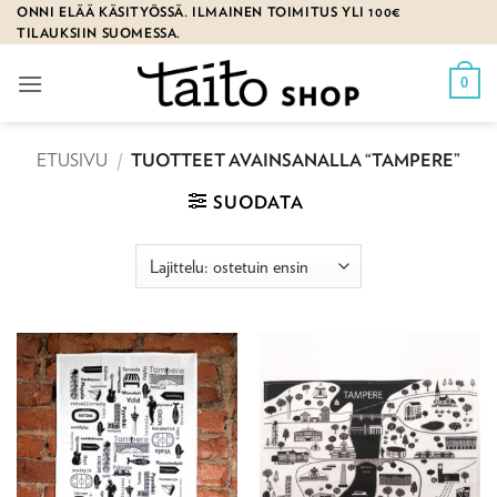
Skip
ONNI ELÄÄ KÄSITYÖSSÄ. ILMAINEN TOIMITUS YLI 100€
TILAUKSIIN SUOMESSA.
to
content
0
ETUSIVU
/
TUOTTEET AVAINSANALLA “TAMPERE”
SUODATA