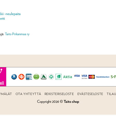
kii -neulepaita
etti
yjä:
Taito Pirkanmaa ry
YMÄLÄT
OTA YHTEYTTÄ
REKISTERISELOSTE
EVÄSTESELOSTE
TILA
Copyright 2026 ©
Taito shop