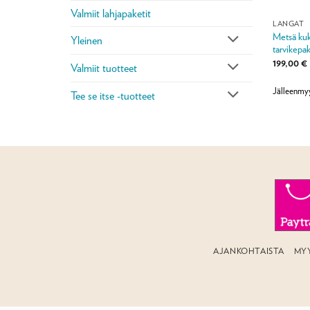
Valmiit lahjapaketit
LANGAT
Metsä kuk
Yleinen
tarvikepak
199,00
€
Valmiit tuotteet
Jälleenmy
Tee se itse -tuotteet
AJANKOHTAISTA
MY