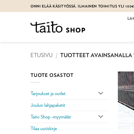
Skip
ONNI ELÄÄ KÄSITYÖSSÄ. ILMAINEN TOIMITUS YLI 100
to
content
LA
ETUSIVU
/
TUOTTEET AVAINSANALLA 
TUOTE OSASTOT
Tarjoukset ja outlet
Joulun lahjapaketit
Taito Shop -myymälät
Tilaa uutiskirje