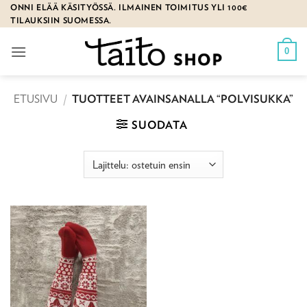
Skip
ONNI ELÄÄ KÄSITYÖSSÄ. ILMAINEN TOIMITUS YLI 100€
TILAUKSIIN SUOMESSA.
to
content
0
ETUSIVU
/
TUOTTEET AVAINSANALLA “POLVISUKKA”
SUODATA