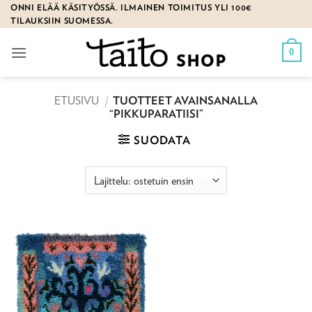
Skip
ONNI ELÄÄ KÄSITYÖSSÄ. ILMAINEN TOIMITUS YLI 100€
TILAUKSIIN SUOMESSA.
to
content
0
ETUSIVU
/
TUOTTEET AVAINSANALLA
“PIKKUPARATIISI”
SUODATA