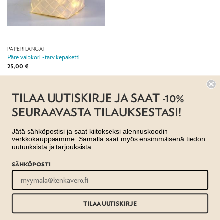
PAPERILANGAT
Päre valokori -tarvikepaketti
25,00
€
Jälleenmyyjä:
Taito Keski-Pohjanmaa ry
TILAA UUTISKIRJE JA SAAT -10%
SEURAAVASTA TILAUKSESTASI!
Jätä sähköpostisi ja saat kiitokseksi alennuskoodin
verkkokauppaamme. Samalla saat myös ensimmäisenä tiedon
uutuuksista ja tarjouksista.
SÄHKÖPOSTI
AJANKOHTAISTA
MYYMÄLÄT
OTA YHTEYTTÄ
REKISTERISELOSTE
EVÄSTESELOSTE
TILAUS- JA TOIMITUSEHDOT
Copyright 2026 ©
Taito shop
TILAA UUTISKIRJE