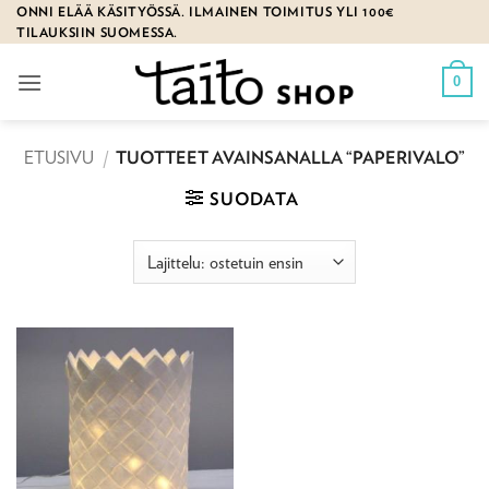
Skip
ONNI ELÄÄ KÄSITYÖSSÄ. ILMAINEN TOIMITUS YLI 100€
TILAUKSIIN SUOMESSA.
to
content
0
ETUSIVU
/
TUOTTEET AVAINSANALLA “PAPERIVALO”
SUODATA