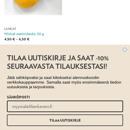
LANGAT
Mistral-merinolanka, 50 g
Hintaluokka:
4,50
€
–
6,50
€
4,50 €
-
6,50 €
Jälleenmyyjä:
Taito Pirkanmaa ry
TILAA UUTISKIRJE JA SAAT -10%
SEURAAVASTA TILAUKSESTASI!
Jätä sähköpostisi ja saat kiitokseksi alennuskoodin
verkkokauppaamme. Samalla saat myös ensimmäisenä tiedon
uutuuksista ja tarjouksista.
SÄHKÖPOSTI
AJANKOHTAISTA
MYYMÄLÄT
OTA YHTEYTTÄ
REKISTERISELOSTE
EVÄSTESELOSTE
TILAUS- JA TOIMITUSEHDOT
Copyright 2026 ©
Taito shop
TILAA UUTISKIRJE