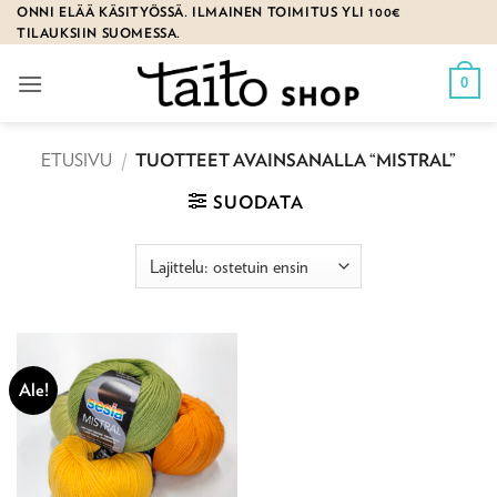
Skip
ONNI ELÄÄ KÄSITYÖSSÄ. ILMAINEN TOIMITUS YLI 100€
TILAUKSIIN SUOMESSA.
to
content
0
ETUSIVU
/
TUOTTEET AVAINSANALLA “MISTRAL”
SUODATA
Ale!