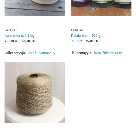
LANGAT
LANGAT
Kalalanka n. 1,8 kg
Kalalanka n. 500 g
Hintaluokka:
Alkuperäinen
Nykyinen
25,00
€
–
35,00
€
22,90
€
15,00
€
25,00 €
hinta
hinta
-
oli:
on:
35,00 €
22,90 €.
15,00 €.
Jälleenmyyjä:
Taito Pirkanmaa ry
Jälleenmyyjä:
Taito Pirkanmaa ry