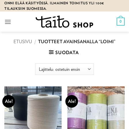
Skip
ONNI ELÄÄ KÄSITYÖSSÄ. ILMAINEN TOIMITUS YLI 100€
TILAUKSIIN SUOMESSA.
to
content
0
ETUSIVU
/
TUOTTEET AVAINSANALLA “LOIMI”
SUODATA
Ale!
Ale!