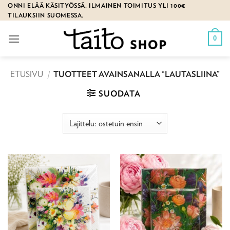
Skip
ONNI ELÄÄ KÄSITYÖSSÄ. ILMAINEN TOIMITUS YLI 100€
TILAUKSIIN SUOMESSA.
to
content
0
ETUSIVU
/
TUOTTEET AVAINSANALLA “LAUTASLIINA”
SUODATA