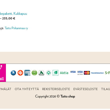
vikepaketti, Kukkapuu
Hintaluokka:
–
235,00
€
199,00 €
-
235,00 €
yjä:
Taito Pirkanmaa ry
YMÄLÄT
OTA YHTEYTTÄ
REKISTERISELOSTE
EVÄSTESELOSTE
TILA
Copyright 2026 ©
Taito shop