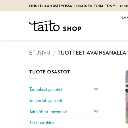
Skip
ONNI ELÄÄ KÄSITYÖSSÄ. ILMAINEN TOIMITUS YLI 100
to
content
LA
ETUSIVU
/
TUOTTEET AVAINSANALLA 
TUOTE OSASTOT
Tarjoukset ja outlet
Joulun lahjapaketit
Taito Shop -myymälät
Tilaa uutiskirje