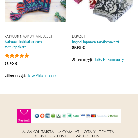
KAINUUN MAAKUNTANEULEET
LAPASET
Kainuun kukkalapanen -
Ingrid-lapanen tarvikepaketti
tarvikepaketti
39,90
€
Jälleenmyyjä:
Taito Pirkanmaa ry
Arvostelu
39,90
€
tuotteesta:
5
/ 5
Jälleenmyyjä:
Taito Pirkanmaa ry
AJANKOHTAISTA
MYYMÄLÄT
OTA YHTEYTTÄ
REKISTERISELOSTE
EVÄSTESELOSTE