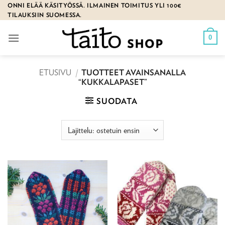
Skip
ONNI ELÄÄ KÄSITYÖSSÄ. ILMAINEN TOIMITUS YLI 100€
TILAUKSIIN SUOMESSA.
to
content
0
ETUSIVU
/
TUOTTEET AVAINSANALLA
“KUKKALAPASET”
SUODATA