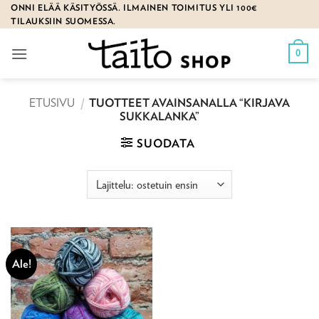
Skip
ONNI ELÄÄ KÄSITYÖSSÄ. ILMAINEN TOIMITUS YLI 100€
TILAUKSIIN SUOMESSA.
to
content
0
ETUSIVU
/
TUOTTEET AVAINSANALLA “KIRJAVA
SUKKALANKA”
SUODATA
Ale!