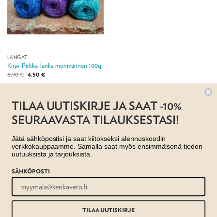
LANGAT
Kirjo-Pirkka-lanka monivärinen 100g
Alkuperäinen
Nykyinen
6,90
€
4,50
€
hinta
hinta
oli:
on:
6,90 €.
4,50 €.
Jälleenmyyjä:
Taito Pirkanmaa ry
TILAA UUTISKIRJE JA SAAT -10%
SEURAAVASTA TILAUKSESTASI!
Jätä sähköpostisi ja saat kiitokseksi alennuskoodin
verkkokauppaamme. Samalla saat myös ensimmäisenä tiedon
uutuuksista ja tarjouksista.
SÄHKÖPOSTI
AJANKOHTAISTA
MYYMÄLÄT
OTA YHTEYTTÄ
REKISTERISELOSTE
EVÄSTESELOSTE
TILAUS- JA TOIMITUSEHDOT
Copyright 2026 ©
Taito shop
TILAA UUTISKIRJE