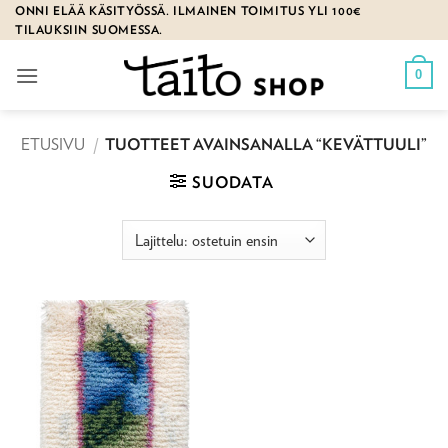
Skip
ONNI ELÄÄ KÄSITYÖSSÄ. ILMAINEN TOIMITUS YLI 100€
TILAUKSIIN SUOMESSA.
to
content
0
ETUSIVU
/
TUOTTEET AVAINSANALLA “KEVÄTTUULI”
SUODATA