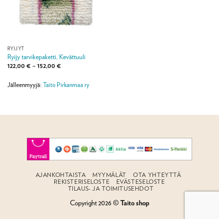
RYIJYT
Ryijy tarvikepaketti, Kevättuuli
Hintaluokka:
122,00
€
–
152,00
€
122,00 €
-
152,00 €
Jälleenmyyjä:
Taito Pirkanmaa ry
AJANKOHTAISTA
MYYMÄLÄT
OTA YHTEYTTÄ
REKISTERISELOSTE
EVÄSTESELOSTE
TILAUS- JA TOIMITUSEHDOT
Copyright 2026 ©
Taito shop