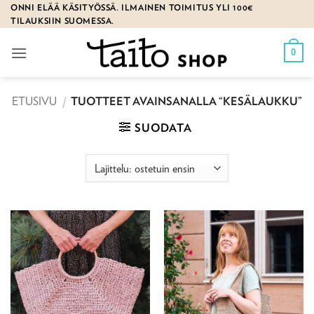
Skip
ONNI ELÄÄ KÄSITYÖSSÄ. ILMAINEN TOIMITUS YLI 100€
TILAUKSIIN SUOMESSA.
to
content
0
ETUSIVU
/
TUOTTEET AVAINSANALLA “KESÄLAUKKU”
SUODATA