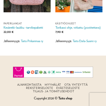
PAPERILANGAT
KÄSITYÖOHJEET
Kesäretki-laukku -tarvikepaketti
Torikassi ohje, virkattu (postitettava)
22,00
€
7,90
€
Jälleenmyyjä:
Taito Pirkanmaa ry
Jälleenmyyjä:
Taito Etela-Suomi ry
AJANKOHTAISTA
MYYMÄLÄT
OTA YHTEYTTÄ
REKISTERISELOSTE
EVÄSTESELOSTE
TILAUS- JA TOIMITUSEHDOT
Copyright 2026 ©
Taito shop