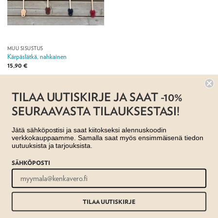
MUU SISUSTUS
Kärpäslätkä, nahkainen
15,90
€
Jälleenmyyjä:
Taito Pirkanmaa ry
TILAA UUTISKIRJE JA SAAT -10%
SEURAAVASTA TILAUKSESTASI!
Jätä sähköpostisi ja saat kiitokseksi alennuskoodin
verkkokauppaamme. Samalla saat myös ensimmäisenä tiedon
uutuuksista ja tarjouksista.
SÄHKÖPOSTI
AJANKOHTAISTA
MYYMÄLÄT
OTA YHTEYTTÄ
REKISTERISELOSTE
EVÄSTESELOSTE
TILAUS- JA TOIMITUSEHDOT
Copyright 2026 ©
Taito shop
TILAA UUTISKIRJE