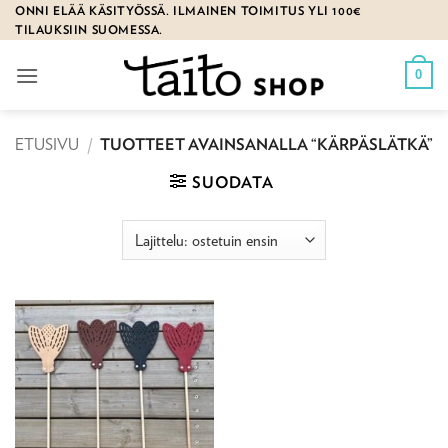
Skip
ONNI ELÄÄ KÄSITYÖSSÄ. ILMAINEN TOIMITUS YLI 100€
TILAUKSIIN SUOMESSA.
to
content
0
ETUSIVU
/
TUOTTEET AVAINSANALLA “KÄRPÄSLÄTKÄ”
SUODATA