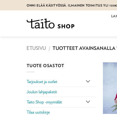
Skip
ONNI ELÄÄ KÄSITYÖSSÄ. ILMAINEN TOIMITUS YLI 100
to
content
LA
ETUSIVU
/
TUOTTEET AVAINSANALLA 
TUOTE OSASTOT
Tarjoukset ja outlet
Joulun lahjapaketit
Taito Shop -myymälät
Tilaa uutiskirje