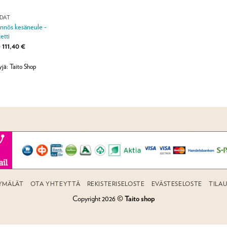
IDAT
nnös kesäneule -
etti
Hintaluokka:
–
111,40
€
76,90 €
-
111,40 €
jä: Taito Shop
YMÄLÄT
OTA YHTEYTTÄ
REKISTERISELOSTE
EVÄSTESELOSTE
TILA
Copyright 2026 ©
Taito shop