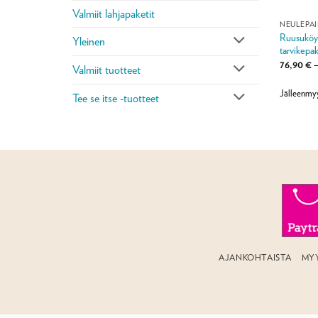
Valmiit lahjapaketit
NEULEPA
Ruusuköy
Yleinen
tarvikepak
76,90
€
Valmiit tuotteet
Jälleenmyy
Tee se itse -tuotteet
AJANKOHTAISTA
MY