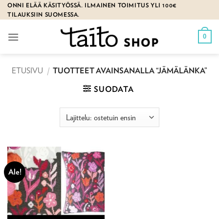
Skip
ONNI ELÄÄ KÄSITYÖSSÄ. ILMAINEN TOIMITUS YLI 100€
TILAUKSIIN SUOMESSA.
to
content
0
ETUSIVU
/
TUOTTEET AVAINSANALLA “JÄMÄLÄNKA”
SUODATA
Ale!