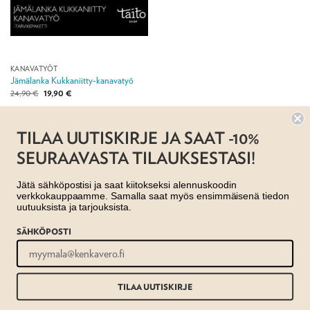
KANAVATYÖT
Jämälanka Kukkaniitty-kanavatyö
Alkuperäinen
Nykyinen
24,90
€
19,90
€
hinta
hinta
oli:
on:
24,90 €.
19,90 €.
Jälleenmyyjä: Taito Shop
TILAA UUTISKIRJE JA SAAT -10%
SEURAAVASTA TILAUKSESTASI!
Jätä sähköpostisi ja saat kiitokseksi alennuskoodin
verkkokauppaamme. Samalla saat myös ensimmäisenä tiedon
uutuuksista ja tarjouksista.
SÄHKÖPOSTI
AJANKOHTAISTA
MYYMÄLÄT
OTA YHTEYTTÄ
REKISTERISELOSTE
EVÄSTESELOSTE
TILAUS- JA TOIMITUSEHDOT
Copyright 2026 ©
Taito shop
TILAA UUTISKIRJE