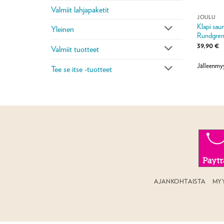
Valmiit lahjapaketit
JOULU
Klapi saun
Yleinen
Rundgre
39,90
€
Valmiit tuotteet
Jälleenmyy
Tee se itse -tuotteet
AJANKOHTAISTA
MY