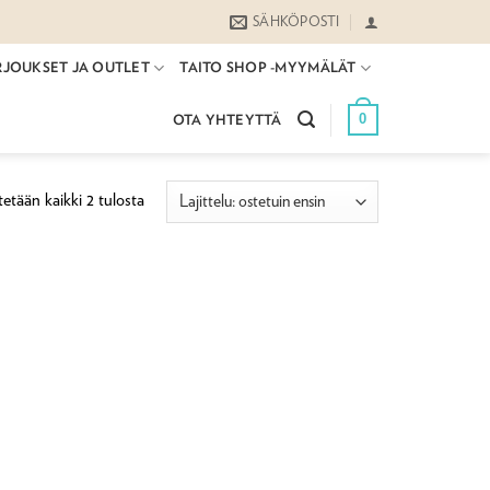
SÄHKÖPOSTI
RJOUKSET JA OUTLET
TAITO SHOP -MYYMÄLÄT
0
OTA YHTEYTTÄ
Suosituimmat
etään kaikki 2 tulosta
ensin