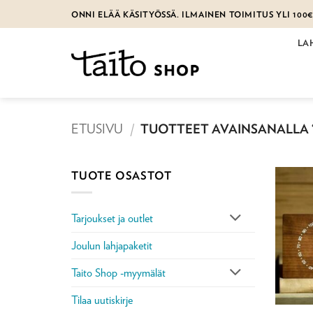
Skip
ONNI ELÄÄ KÄSITYÖSSÄ. ILMAINEN TOIMITUS YLI 100
to
content
LA
ETUSIVU
/
TUOTTEET AVAINSANALLA 
TUOTE OSASTOT
Tarjoukset ja outlet
Joulun lahjapaketit
Taito Shop -myymälät
Tilaa uutiskirje