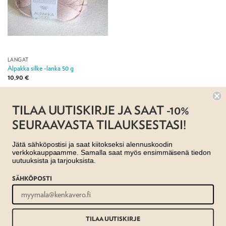
LANGAT
Alpakka silke -lanka 50 g
10,90
€
Jälleenmyyjä:
Taito Pirkanmaa ry
TILAA UUTISKIRJE JA SAAT -10%
SEURAAVASTA TILAUKSESTASI!
Jätä sähköpostisi ja saat kiitokseksi alennuskoodin
verkkokauppaamme. Samalla saat myös ensimmäisenä tiedon
uutuuksista ja tarjouksista.
SÄHKÖPOSTI
AJANKOHTAISTA
MYYMÄLÄT
OTA YHTEYTTÄ
REKISTERISELOSTE
EVÄSTESELOSTE
TILAUS- JA TOIMITUSEHDOT
Copyright 2026 ©
Taito shop
TILAA UUTISKIRJE