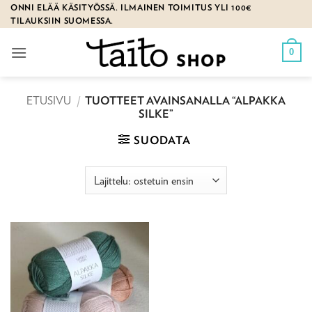
Skip
ONNI ELÄÄ KÄSITYÖSSÄ. ILMAINEN TOIMITUS YLI 100€
TILAUKSIIN SUOMESSA.
to
content
0
ETUSIVU
/
TUOTTEET AVAINSANALLA “ALPAKKA
SILKE”
SUODATA