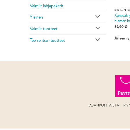
Valmiit lahjapaketit
KIRJONT
Kanavakirj
Yleinen
Elämän ko
89,90
€
Valmiit tuotteet
Jälleenmy
Tee se itse -tuotteet
AJANKOHTAISTA
MY