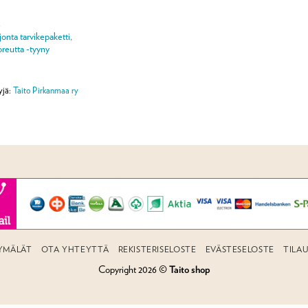
A
onta tarvikepaketti,
reutta -tyyny
yjä:
Taito Pirkanmaa ry
YMÄLÄT
OTA YHTEYTTÄ
REKISTERISELOSTE
EVÄSTESELOSTE
TILA
Copyright 2026 ©
Taito shop