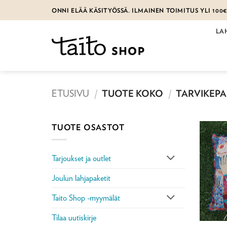
Skip
ONNI ELÄÄ KÄSITYÖSSÄ. ILMAINEN TOIMITUS YLI 100
to
content
LA
ETUSIVU
/
TUOTE KOKO
/
TARVIKEPAK
TUOTE OSASTOT
Tarjoukset ja outlet
Joulun lahjapaketit
Taito Shop -myymälät
Tilaa uutiskirje