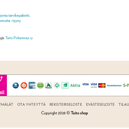
A
onta tarvikepaketti,
reutta -tyyny
yjä:
Taito Pirkanmaa ry
YMÄLÄT
OTA YHTEYTTÄ
REKISTERISELOSTE
EVÄSTESELOSTE
TILA
Copyright 2026 ©
Taito shop