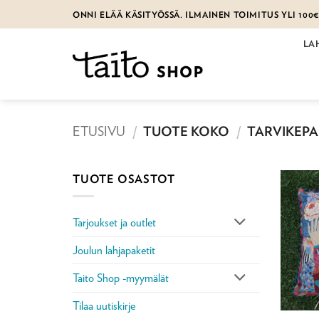
Skip
ONNI ELÄÄ KÄSITYÖSSÄ. ILMAINEN TOIMITUS YLI 100
to
content
LA
ETUSIVU
/
TUOTE KOKO
/
TARVIKEPAK
TUOTE OSASTOT
Tarjoukset ja outlet
Joulun lahjapaketit
Taito Shop -myymälät
Tilaa uutiskirje