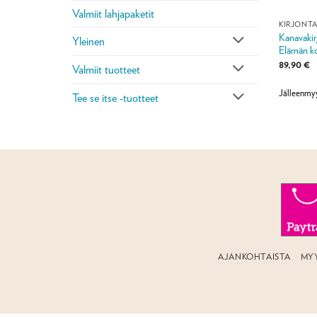
Valmiit lahjapaketit
KIRJONT
Kanavakirj
Yleinen
Elämän ko
89,90
€
Valmiit tuotteet
Jälleenmy
Tee se itse -tuotteet
AJANKOHTAISTA
MY