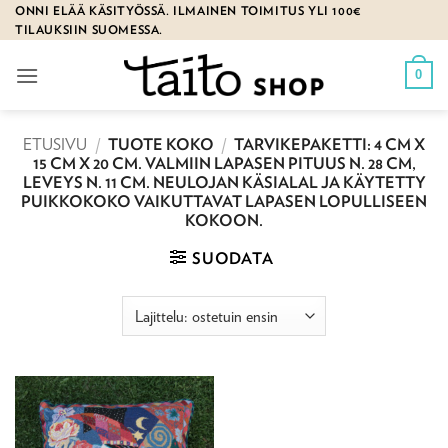
Skip
ONNI ELÄÄ KÄSITYÖSSÄ. ILMAINEN TOIMITUS YLI 100€
TILAUKSIIN SUOMESSA.
to
content
0
ETUSIVU
/
TUOTE KOKO
/
TARVIKEPAKETTI: 4 CM X
15 CM X 20 CM. VALMIIN LAPASEN PITUUS N. 28 CM,
LEVEYS N. 11 CM. NEULOJAN KÄSIALAL JA KÄYTETTY
PUIKKOKOKO VAIKUTTAVAT LAPASEN LOPULLISEEN
KOKOON.
SUODATA