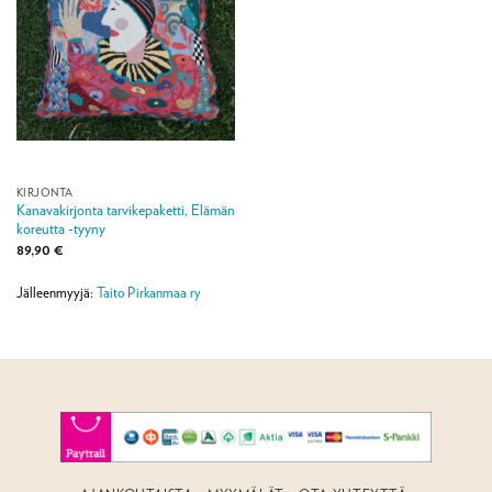
KIRJONTA
Kanavakirjonta tarvikepaketti, Elämän
koreutta -tyyny
89,90
€
Jälleenmyyjä:
Taito Pirkanmaa ry