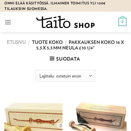
Skip
ONNI ELÄÄ KÄSITYÖSSÄ. ILMAINEN TOIMITUS YLI 100€
TILAUKSIIN SUOMESSA.
to
content
0
ETUSIVU
/
TUOTE KOKO
/
PAKKAUKSEN KOKO 16 X
5,3 X 5,3 MM NEULA £10 1/4"
SUODATA