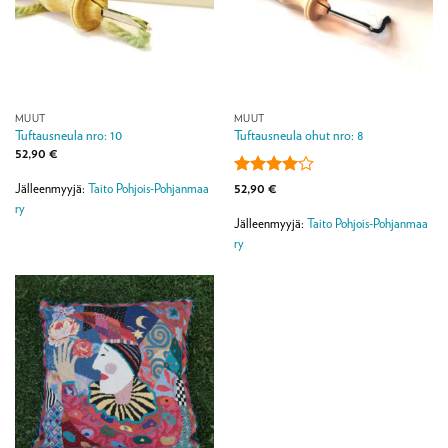
MUUT
MUUT
Tuftausneula nro: 10
Tuftausneula ohut nro: 8
52,90
€
Arvostelu
52,90
€
Jälleenmyyjä:
Taito Pohjois-Pohjanmaa
tuotteesta:
ry
4
/ 5
Jälleenmyyjä:
Taito Pohjois-Pohjanmaa
ry