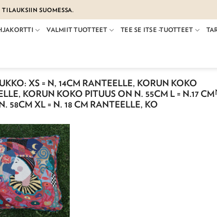
€ TILAUKSIIN SUOMESSA.
HJAKORTTI
VALMIIT TUOTTEET
TEE SE ITSE -TUOTTEET
TA
KKO: XS = N, 14CM RANTEELLE, KORUN KOKO
ELLE, KORUN KOKO PITUUS ON N. 55CM L = N.17 CM
 58CM XL = N. 18 CM RANTEELLE, KO