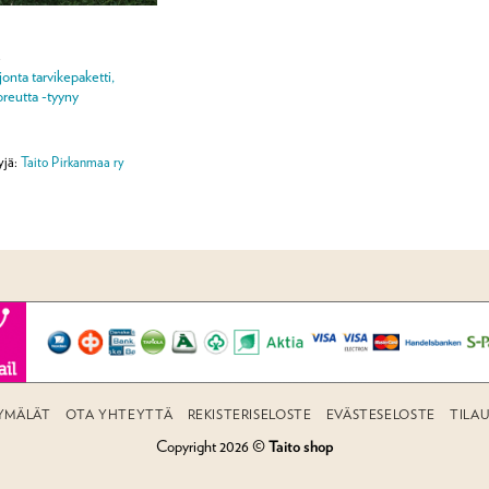
A
onta tarvikepaketti,
reutta -tyyny
yjä:
Taito Pirkanmaa ry
YMÄLÄT
OTA YHTEYTTÄ
REKISTERISELOSTE
EVÄSTESELOSTE
TILA
Copyright 2026 ©
Taito shop