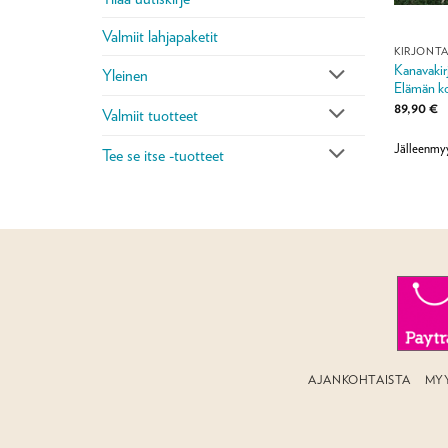
Valmiit lahjapaketit
KIRJONT
Kanavakirj
Yleinen
Elämän ko
89,90
€
Valmiit tuotteet
Jälleenmy
Tee se itse -tuotteet
AJANKOHTAISTA
MY