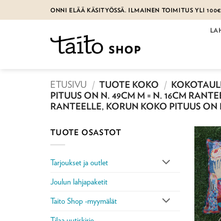
Skip
ONNI ELÄÄ KÄSITYÖSSÄ. ILMAINEN TOIMITUS YLI 100
to
content
LA
ETUSIVU
/
TUOTE KOKO
/
KOKOTAULU
PITUUS ON N. 49CM M = N. 16CM RANTE
RANTEELLE, KORUN KOKO PITUUS ON N.
TUOTE OSASTOT
Tarjoukset ja outlet
Joulun lahjapaketit
Taito Shop -myymälät
Tilaa uutiskirje