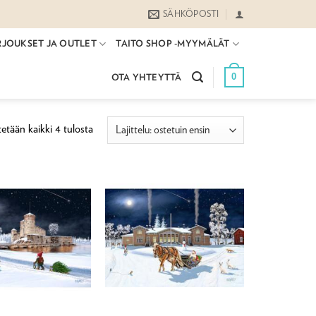
SÄHKÖPOSTI
RJOUKSET JA OUTLET
TAITO SHOP -MYYMÄLÄT
0
OTA YHTEYTTÄ
Suosituimmat
etään kaikki 4 tulosta
ensin