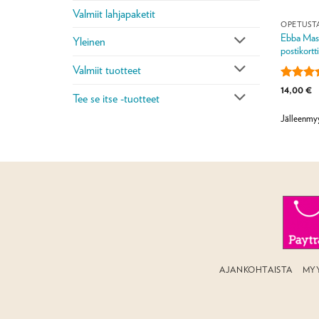
Valmiit lahjapaketit
OPETUST
Ebba Masa
Yleinen
postikortt
Valmiit tuotteet
Arvoste
14,00
€
Tee se itse -tuotteet
tuottees
/ 5
Jälleenmyy
AJANKOHTAISTA
MY