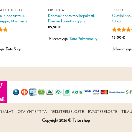
AULUTUOTTEET
KIRJONTA
JOULU
lin opetustaulu
Kanavakirjonta tarvikepaketti,
Olavinlinna 
inippu, 14 erilaista
Elämän koreutta -tyyny
10 kpl
89,90
€
lu
Arvostelu
15,00
€
Jälleenmyyjä:
Taito Pirkanmaa ry
ta:
5
tuotteesta
/ 5
jä: Taito Shop
Jälleenmyyjä
YMÄLÄT
OTA YHTEYTTÄ
REKISTERISELOSTE
EVÄSTESELOSTE
TILA
Copyright 2026 ©
Taito shop