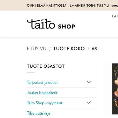
Skip
ONNI ELÄÄ KÄSITYÖSSÄ. ILMAINEN TOIMITUS YLI 100
to
content
LA
ETUSIVU
/
TUOTE KOKO
/
A5
TUOTE OSASTOT
Tarjoukset ja outlet
Joulun lahjapaketit
Taito Shop -myymälät
Tilaa uutiskirje