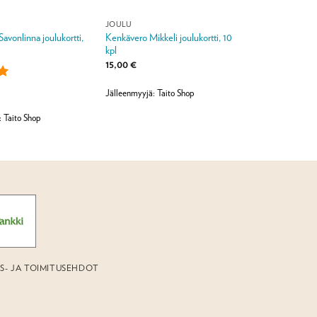
JOULU
Savonlinna joulukortti,
Kenkävero Mikkeli joulukortti, 10
kpl
15,00
€
Jälleenmyyjä: Taito Shop
:
5
: Taito Shop
US- JA TOIMITUSEHDOT