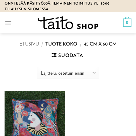
Skip
ONNI ELÄÄ KÄSITYÖSSÄ. ILMAINEN TOIMITUS YLI 100€
TILAUKSIIN SUOMESSA.
to
content
0
ETUSIVU
/
TUOTE KOKO
/
45 CM X 60 CM
SUODATA