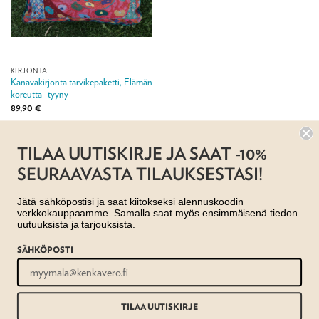
KIRJONTA
Kanavakirjonta tarvikepaketti, Elämän
koreutta -tyyny
89,90
€
Jälleenmyyjä:
Taito Pirkanmaa ry
TILAA UUTISKIRJE JA SAAT -10%
SEURAAVASTA TILAUKSESTASI!
Jätä sähköpostisi ja saat kiitokseksi alennuskoodin
verkkokauppaamme. Samalla saat myös ensimmäisenä tiedon
uutuuksista ja tarjouksista.
SÄHKÖPOSTI
AJANKOHTAISTA
MYYMÄLÄT
OTA YHTEYTTÄ
REKISTERISELOSTE
EVÄSTESELOSTE
TILAUS- JA TOIMITUSEHDOT
Copyright 2026 ©
Taito shop
TILAA UUTISKIRJE