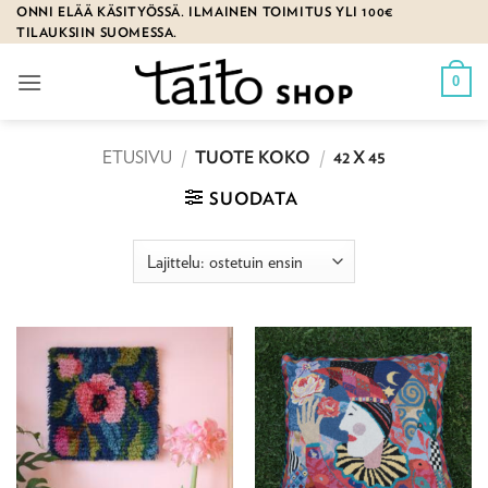
Skip
ONNI ELÄÄ KÄSITYÖSSÄ. ILMAINEN TOIMITUS YLI 100€
TILAUKSIIN SUOMESSA.
to
content
0
ETUSIVU
/
TUOTE KOKO
/
42 X 45
SUODATA