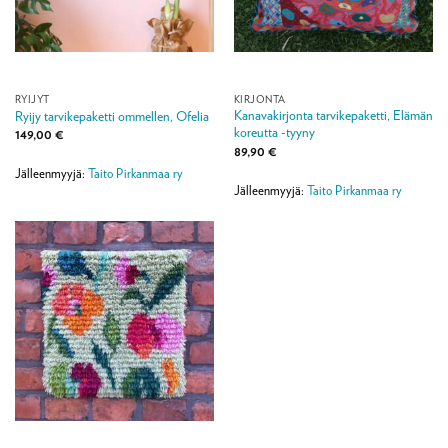
RYIJYT
KIRJONTA
Kanavakirjonta tarvikepaketti, Elämän
Ryijy tarvikepaketti ommellen, Ofelia
koreutta -tyyny
149,00
€
89,90
€
Jälleenmyyjä:
Taito Pirkanmaa ry
Jälleenmyyjä:
Taito Pirkanmaa ry