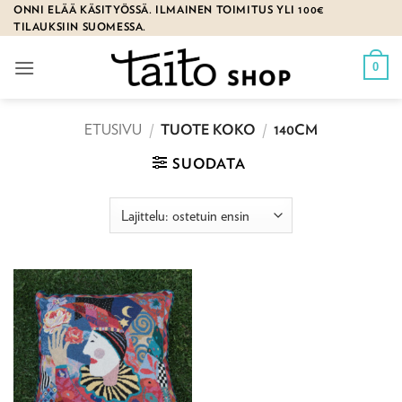
Skip
ONNI ELÄÄ KÄSITYÖSSÄ. ILMAINEN TOIMITUS YLI 100€
TILAUKSIIN SUOMESSA.
to
content
0
ETUSIVU
/
TUOTE KOKO
/
140CM
SUODATA