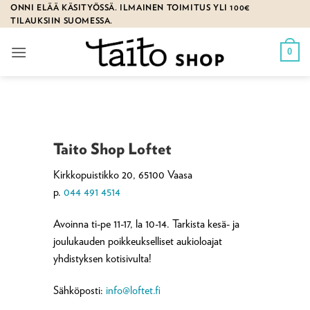
Skip
ONNI ELÄÄ KÄSITYÖSSÄ. ILMAINEN TOIMITUS YLI 100€
TILAUKSIIN SUOMESSA.
to
content
0
Taito Shop Loftet
Kirkkopuistikko 20, 65100 Vaasa
p.
044 491 4514
Avoinna ti-pe 11-17, la 10-14. Tarkista kesä- ja
joulukauden poikkeukselliset aukioloajat
yhdistyksen kotisivulta!
Sähköposti:
info@loftet.fi