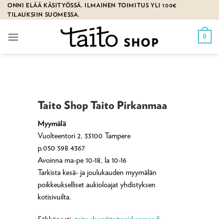
Skip
ONNI ELÄÄ KÄSITYÖSSÄ. ILMAINEN TOIMITUS YLI 100€
TILAUKSIIN SUOMESSA.
to
content
0
Taito Shop Taito Pirkanmaa
Myymälä
Vuolteentori 2, 33100 Tampere
p.050 598 4367
Avoinna ma-pe 10-18, la 10-16
Tarkista kesä- ja joulukauden myymälän
poikkeukselliset aukioloajat yhdistyksen
kotisivuilta.