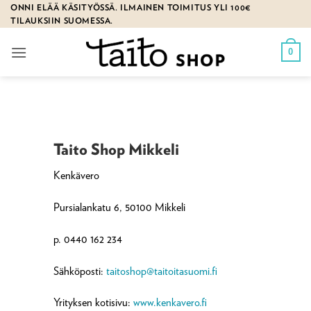
Skip
ONNI ELÄÄ KÄSITYÖSSÄ. ILMAINEN TOIMITUS YLI 100€
TILAUKSIIN SUOMESSA.
to
content
0
Taito Shop Mikkeli
Kenkävero
Pursialankatu 6, 50100 Mikkeli
p. 0440 162 234
Sähköposti:
taitoshop@taitoitasuomi.fi
Yrityksen kotisivu:
www.kenkavero.fi