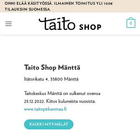
Skip
ONNI ELÄÄ KÄSITYÖSSÄ. ILMAINEN TOIMITUS YLI 100€
TILAUKSIIN SUOMESSA.
to
content
0
Taito Shop Mänttä
Itätorikatu 4, 35800 Mänttä
Taitokeskus Mänttä on sulkenut ovensa
23.12.2022.
Kiitos kuluneista vuosista.
www.taitopirkanmaa.fi
KAIKKI MYYMÄLÄT