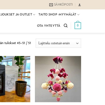
SÄHKÖPOSTI
RJOUKSET JA OUTLET
TAITO SHOP -MYYMÄLÄT
0
OTA YHTEYTTÄ
Suosituimmat
n tulokset 45–51 / 51
ensin