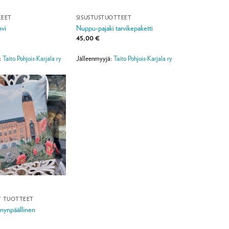
KEET
SISUSTUSTUOTTEET
vi
Nuppu-pajaki tarvikepaketti
45,00
€
:
Taito Pohjois-Karjala ry
Jälleenmyyjä:
Taito Pohjois-Karjala ry
T TUOTTEET
nynpäällinen