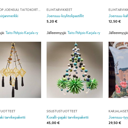
TAITO SHOP JOENSUU, TAITOKORTTELI
ELINTARVIKKEET
ELINTARVIK
irjanmerkki
Joensuu-ksylitolipastillit
Joensuu-kah
5,20
€
12,50
€
yjä:
Taito Pohjois-Karjala ry
Jälleenmyyjä:
Taito Pohjois-Karjala ry
Jälleenmyyjä
STUOTTEET
SISUSTUSTUOTTEET
KARJALAISE
ki tarvikepaketti
Koralli-pajaki tarvikepaketti
Joensuu-tyy
45,00
€
29,50
€