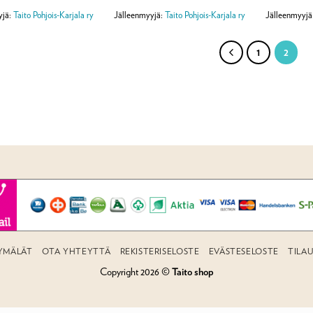
yjä:
Taito Pohjois-Karjala ry
Jälleenmyyjä:
Taito Pohjois-Karjala ry
Jälleenmyyjä
1
2
YMÄLÄT
OTA YHTEYTTÄ
REKISTERISELOSTE
EVÄSTESELOSTE
TILA
Copyright 2026 ©
Taito shop