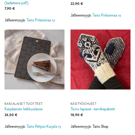
(ladattava pdf)
22,90
€
7,90
€
Jälleenmyyjä:
Taito Pirkanmaa ry
Jälleenmyyjä:
Taito Pirkanmaa ry
KARJALAISET TUOTTEET
KÄSITYÖOHJEET
Karjalainen leikkuulauta
Toivo lapaset -tarvikepaketti
26,50
€
18,90
€
Jälleenmyyjä:
Taito Pohjois-Karjala ry
Jälleenmyyjä: Taito Shop