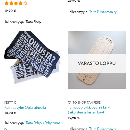
29,90
€
Arvostelu
19,90
€
Jälleenmyyjä:
Taito Pirkanmaa ry
tuotteesta:
4
/ 5
Jälleenmyyjä: Taito Shop
VARASTO LOPPU
KEITTIÖ
TAITO SHOP TAMPERE
Tumppuplokki, pyöreä kärki
Keittiöpyyhe Oulu-aiheella
(aikuisten ja lasten koot)
18,90
€
19,90
€
Jälleenmyyjä:
Taito Pohjois-Pohjanmaa
ry
Jälleenmyyjä:
Taito Pirkanmaa ry