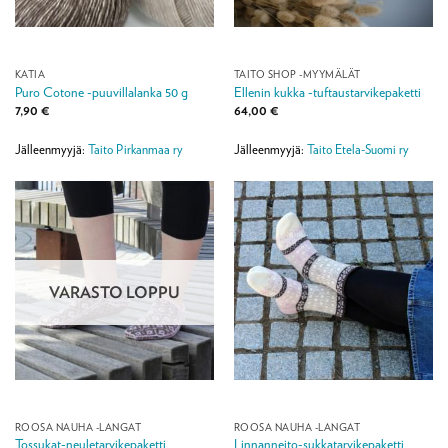
KATIA
TAITO SHOP -MYYMÄLÄT
Puro Cotone -puuvillalanka 50 g
Ellenin kukka -tuftaustarvikepaketti
7,90
€
64,00
€
Jälleenmyyjä:
Taito Pirkanmaa ry
Jälleenmyyjä:
Taito Etela-Suomi ry
VARASTO LOPPU
ROOSA NAUHA -LANGAT
ROOSA NAUHA -LANGAT
Tossukat-neuletarvikepaketti
Linnanneito-sukkatarvikepaketti