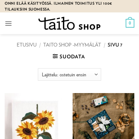
Skip
ONNI ELÄÄ KÄSITYÖSSÄ. ILMAINEN TOIMITUS YLI 100€
TILAUKSIIN SUOMESSA.
to
content
0
ETUSIVU
/
TAITO SHOP -MYYMÄLÄT
/
SIVU 7
SUODATA