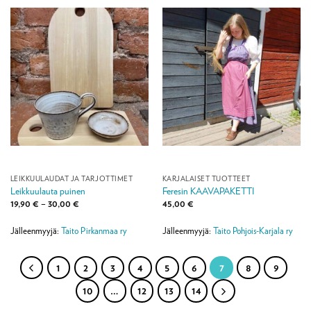
LEIKKUULAUDAT JA TARJOTTIMET
KARJALAISET TUOTTEET
Leikkuulauta puinen
Feresin KAAVAPAKETTI
Hintaluokka:
19,90
€
–
30,00
€
45,00
€
19,90 €
-
30,00 €
Jälleenmyyjä:
Taito Pirkanmaa ry
Jälleenmyyjä:
Taito Pohjois-Karjala ry
1
2
3
4
5
6
7
8
9
10
…
12
13
14