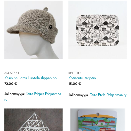
ASUSTEET
KEITTIÖ
Käsin neulottu Luotolaislippapipo
Kotiseutu-tarjotin
72,00
€
15,00
€
Jälleenmyyjä:
Taito Pohjois-Pohjanmaa
Jälleenmyyjä:
Taito Etela-Pohjanmaa ry
ry