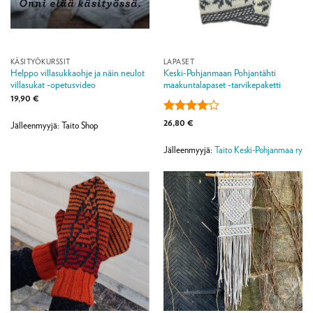
KÄSITYÖKURSSIT
LAPASET
Helppo villasukkaohje ja näin neulot
Keski-Pohjanmaan Pohjantähti
villasukat -opetusvideo
maakuntalapaset -tarvikepaketti
19,90
€
Arvostelu
26,80
€
Jälleenmyyjä: Taito Shop
tuotteesta:
4
/ 5
Jälleenmyyjä:
Taito Keski-Pohjanmaa ry