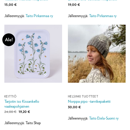
15,00
€
19,00
€
Jälleenmyyjä:
Taito Pirkanmaa ry
Jälleenmyyjä:
Taito Pirkanmaa ry
Ale!
KEITTIÖ
HELSINKI TUOTTEET
Tarjotin iso Kissankello
Norppa pipo -tarvikepaketti
vaaleapohjainen
30,00
€
Alkuperäinen
Nykyinen
24,00
€
19,20
€
hinta
hinta
Jälleenmyyjä:
Taito Etela-Suomi ry
oli:
on:
24,00 €.
19,20 €.
Jälleenmyyjä: Taito Shop