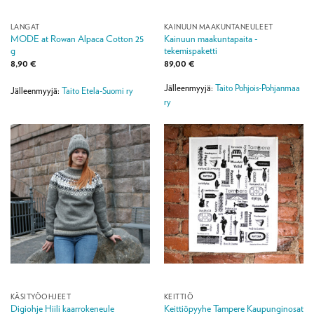
LANGAT
KAINUUN MAAKUNTANEULEET
MODE at Rowan Alpaca Cotton 25
Kainuun maakuntapaita -
g
tekemispaketti
8,90
€
89,00
€
Jälleenmyyjä:
Taito Pohjois-Pohjanmaa
Jälleenmyyjä:
Taito Etela-Suomi ry
ry
KÄSITYÖOHJEET
KEITTIÖ
Digiohje Hiili kaarrokeneule
Keittiöpyyhe Tampere Kaupunginosat