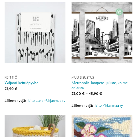
KEITTIÖ
MUU SISUSTUS
Metropolis Tampere -juliste, kolme
Wiljami-keittiöpyyhe
erilaista
23,90
€
Hintaluokka:
23,00
€
–
45,90
€
23,00 €
Jälleenmyyjä:
Taito Etela-Pohjanmaa ry
-
45,90 €
Jälleenmyyjä:
Taito Pirkanmaa ry