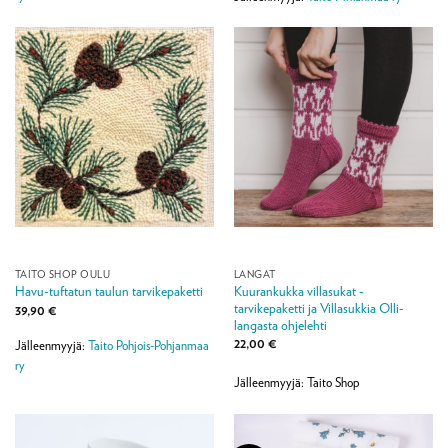
TAITO SHOP OULU
LANGAT
Kuurankukka villasukat -
Havu-tuftatun taulun tarvikepaketti
tarvikepaketti ja Villasukkia Olli-
39,90
€
langasta ohjelehti
22,00
€
Jälleenmyyjä:
Taito Pohjois-Pohjanmaa
ry
Jälleenmyyjä: Taito Shop