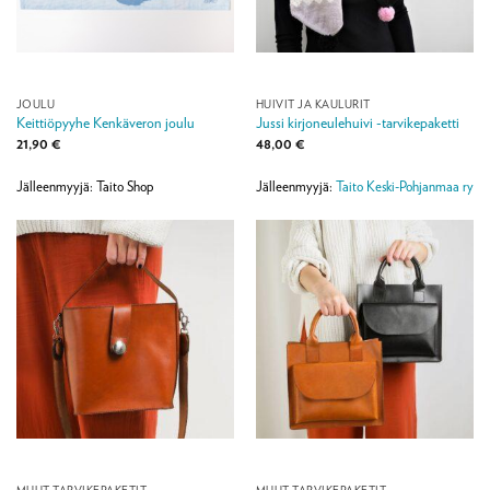
JOULU
HUIVIT JA KAULURIT
Keittiöpyyhe Kenkäveron joulu
Jussi kirjoneulehuivi -tarvikepaketti
21,90
€
48,00
€
Jälleenmyyjä: Taito Shop
Jälleenmyyjä:
Taito Keski-Pohjanmaa ry
MUUT TARVIKEPAKETIT
MUUT TARVIKEPAKETIT