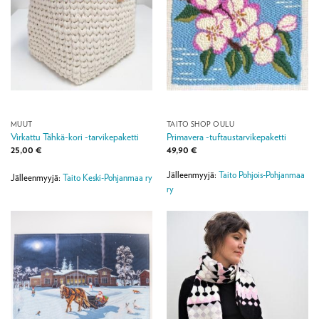
MUUT
TAITO SHOP OULU
Virkattu Tähkä-kori -tarvikepaketti
Primavera -tuftaustarvikepaketti
25,00
€
49,90
€
Jälleenmyyjä:
Taito Pohjois-Pohjanmaa
Jälleenmyyjä:
Taito Keski-Pohjanmaa ry
ry