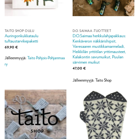
TAITO SHOP OULU
D.O. SAIMAA -TUOTTEET
Auringonkukkataulu
D.O.Saimaa herkkulahjapakkaus:
tuftaustarvikepaketti
Kenkäveron näkkärishipsit,
Vavesaaren mustikkamarmeladi,
69,90
€
Heikkilän yrttitilan yrttimausteet,
Kalakontin savumuikut, Puulan
Jälleenmyyjä:
Taito Pohjois-Pohjanmaa
särvimen muikut
ry
47,00
€
Jälleenmyyjä: Taito Shop