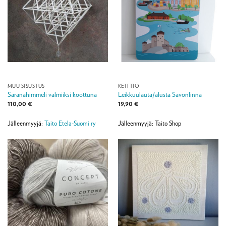
MUU SISUSTUS
KEITTIÖ
Saranahimmeli valmiiksi koottuna
Leikkuulauta/alusta Savonlinna
110,00
€
19,90
€
Jälleenmyyjä:
Taito Etela-Suomi ry
Jälleenmyyjä: Taito Shop