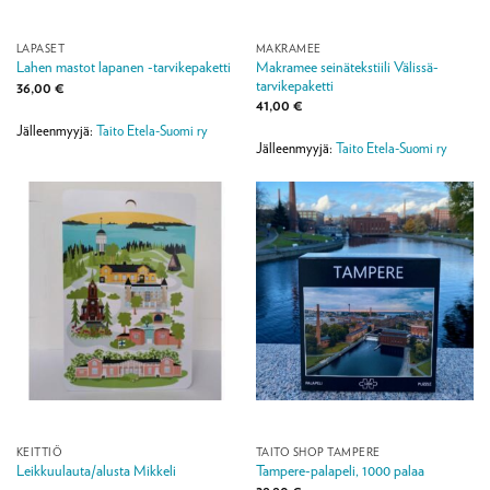
LAPASET
MAKRAMEE
Makramee seinätekstiili Välissä-
Lahen mastot lapanen -tarvikepaketti
tarvikepaketti
36,00
€
41,00
€
Jälleenmyyjä:
Taito Etela-Suomi ry
Jälleenmyyjä:
Taito Etela-Suomi ry
KEITTIÖ
TAITO SHOP TAMPERE
Leikkuulauta/alusta Mikkeli
Tampere-palapeli, 1000 palaa