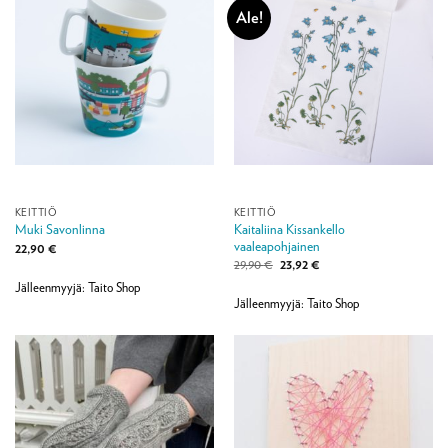
Ale!
KEITTIÖ
KEITTIÖ
Kaitaliina Kissankello
Muki Savonlinna
vaaleapohjainen
22,90
€
Alkuperäinen
Nykyinen
29,90
€
23,92
€
hinta
hinta
Jälleenmyyjä: Taito Shop
oli:
on:
29,90 €.
23,92 €.
Jälleenmyyjä: Taito Shop