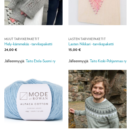
MUUT TARVIKEPAKETIT
LASTEN TARVIKEPAKETIT
Hely-kämmekäs -tarvikepaketti
Lasten Nikkari -tarvikepaketti
24,00
€
15,00
€
Jälleenmyyjä:
Taito Etela-Suomi ry
Jälleenmyyjä:
Taito Keski-Pohjanmaa ry