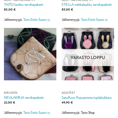
TAITO laukku tarvikepaketti
STELLA nahkalaukku tarvikepaketti
85,00
€
83,00
€
Jälleenmyyjä:
Taito Etela-Suomi ry
Jälleenmyyjä:
Taito Etela-Suomi ry
VARASTO LOPPU
KIRJONTA
ASUSTEET
NEULAKIRJA tarvikepaketti
SatuPuun Pupujemma tuplakukkaro
22,00
€
49,90
€
Jälleenmyyjä:
Taito Etela-Suomi ry
Jälleenmyyjä: Taito Shop